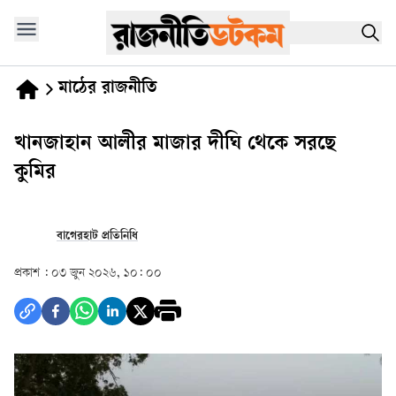
মাঠের রাজনীতি
খানজাহান আলীর মাজার দীঘি থেকে সরছে
কুমির
বাগেরহাট প্রতিনিধি
প্রকাশ :
০৩ জুন ২০২৬, ১০: ০০