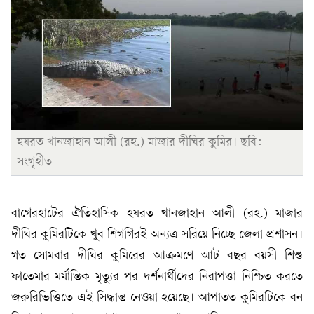
হযরত খানজাহান আলী (রহ.) মাজার দীঘির কুমির। ছবি:
সংগৃহীত
বাগেরহাটের ঐতিহাসিক হযরত খানজাহান আলী (রহ.) মাজার
দীঘির কুমিরটিকে খুব শিগগিরই অন্যত্র সরিয়ে নিচ্ছে জেলা প্রশাসন।
গত সোমবার দীঘির কুমিরের আক্রমণে আট বছর বয়সী শিশু
ফাতেমার মর্মান্তিক মৃত্যুর পর দর্শনার্থীদের নিরাপত্তা নিশ্চিত করতে
জরুরিভিত্তিতে এই সিদ্ধান্ত নেওয়া হয়েছে। আপাতত কুমিরটিকে বন