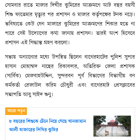
সোমবার রাতে মাজার দিঘীর কুমিরের আক্রমণে আট বছর বয়সী
শিশু ফাতেমার মৃত্যুর পর প্রশাসন ও মাজার কর্তৃপক্ষের টনক নড়ে।
ভবিষ্যতে কেউ যেন মাজারে কুমিরের আক্রমণের শিকার হতে না
পারে সেই উদ্যোগের কথা জানায় প্রশাসন। তারই অংশ হিসেবে
প্রশাসন এই সিদ্ধান্ত গ্রহণ করলো।
সভায় অন্যান্যের মধ্যে উপস্থিত ছিলেন বাগেরহাটের পুলিশ সুপার
হাসান মোহাম্মদ নাছের রিকাবদার, অতিরিক্ত জেলা প্রশাসক
(সার্বিক) মেজবাহউদ্দিন, সুন্দরবন পূর্ব বিভাগের বিভাগীয় বন
কর্মকর্তা রেজাউল করিম চৌধুরী এবং বাগেরহাট প্রেসক্লাবের
সভাপতি আবু সাইদ শুনু।
৮ বছরের শিশুকে টেনে নিয়ে গেছে খানজাহান
আলী মাজারের দিঘির কুমির