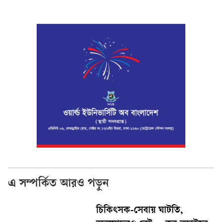
এ সম্পর্কিত আরও পড়ুন
চিকিৎসক-সেবায় ঘাটতি,