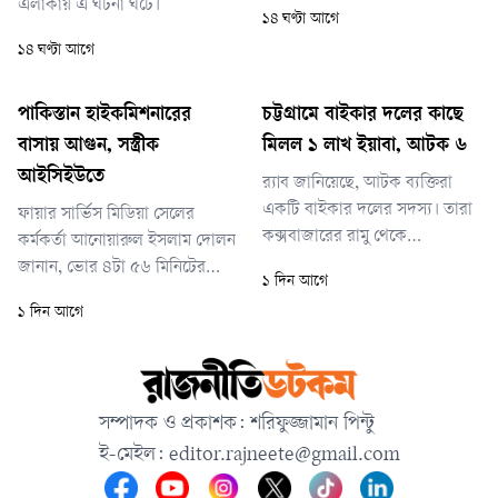
এলাকায় এ ঘটনা ঘটে।
১৪ ঘণ্টা আগে
১৪ ঘণ্টা আগে
পাকিস্তান হাইকমিশনারের
চট্টগ্রামে বাইকার দলের কাছে
বাসায় আগুন, সস্ত্রীক
মিলল ১ লাখ ইয়াবা, আটক ৬
আইসিইউতে
র‌্যাব জানিয়েছে, আটক ব্যক্তিরা
একটি বাইকার দলের সদস্য। তারা
ফায়ার সার্ভিস মিডিয়া সেলের
কক্সবাজারের রামু থেকে
কর্মকর্তা আনোয়ারুল ইসলাম দোলন
মোটরসাইকেলে করে ইয়াবা নিয়ে
জানান, ভোর ৪টা ৫৬ মিনিটের
১ দিন আগে
চট্টগ্রামে আসছিলেন। বাইক
দিকে আগুন লাগার খবর পায়
১ দিন আগে
চালানোর আড়ালে দীর্ঘদিন ধরে
ফায়ার সার্ভিস। দ্রুত দুটি ইউনিট
তারা নিয়মিত ইয়াবা পাচার করে
ঘটনাস্থলে পৌঁছে ৫টা ১০ মিনিটে
আসছিলেন।
আগুন নিয়ন্ত্রণে আনে। আগুন
পুরোপুরি নেভানো সম্ভব হয় ৫টা
সম্পাদক ও প্রকাশক: শরিফুজ্জামান পিন্টু
২০ মিনিটে।
ই-মেইল:
editor.rajneete@gmail.com