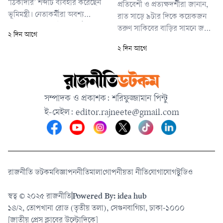
‘ঠিকাদার’ শব্দটি ব্যবহার করেছেন
প্রতিবেশী ও প্রত্যক্ষদর্শীরা জানান,
ভূমিমন্ত্রী। নেতাকর্মীরা অবশ্য
রাত সাড়ে ৯টার দিকে কয়েকজন
বলছেন, এ প্রশ্নের উত্তর কঠিন কিছু
তরুণ সাকিবের বাড়ির সামনে জড়ো
২ দিন আগে
নয়। স্থানীয় সরকার প্রতিমন্ত্রী মীর
হয়ে বাড়িতে ঢিল ছুড়তে শুরু করে।
২ দিন আগে
শাহে আলমকে লক্ষ্য করেই
এ সময় কয়েকটি বোমার শব্দ পাওয়া
‘ঠিকাদার’ শব্দটি ব্যবহার করেছেন
যায়। বাড়ির গেটে পেট্রল ঢেলে
ভূমিমন্ত্রী। কারণ প্রতিমন্ত্রীই নেসকোর
আগুন দেওয়ার ঘটনাও ঘটে।
কার্যালয় রাজশাহী থেকে বগুড়ায়
তরুণরা বাড়ির গেট ভেঙে ভেতরে
সম্পাদক ও প্রকাশক: শরিফুজ্জামান পিন্টু
স্থানান্তরের কথা বল
ঢোকার চেষ্টা করেও ব্যর্থ হয়। তবে
ই-মেইল:
editor.rajneete@gmail.com
ঢিলে বাড়ির কয়েকটি জানালা
ভেঙে গেছে।
রাজনীতি ডটকম
বিজ্ঞাপন
নীতিমালা
গোপনীয়তা নীতি
যোগাযোগ
স্টুডিও
স্বত্ব © ২০২৫ রাজনীতি
|
Powered By: idea hub
১৪/২, তোপখানা রোড (তৃতীয় তলা), সেগুনবাগিচা, ঢাকা-১০০০
[জাতীয় প্রেস ক্লাবের উল্টোদিকে]