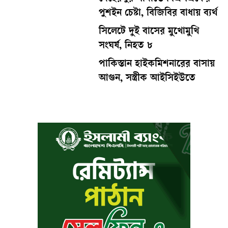
পুশইন চেষ্টা, বিজিবির বাধায় ব্যর্থ
সিলেটে দুই বাসের মুখোমুখি
সংঘর্ষ, নিহত ৮
পাকিস্তান হাইকমিশনারের বাসায়
আগুন, সস্ত্রীক আইসিইউতে