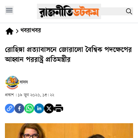
খবরাখবর
রোহিঙ্গা প্রত্যাবাসনে জোরালো বৈশ্বিক পদক্ষেপের
আহ্বান পররাষ্ট্র প্রতিমন্ত্রীর
বাসস
প্রকাশ :
১৯ জুন ২০২৬, ১৫: ২২