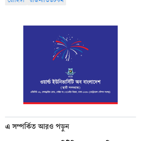
রোহিঙ্গা
রাজনীতিডটকম
এ সম্পর্কিত আরও পড়ুন