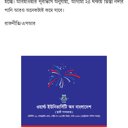
হচ্ছে। আবহাওয়ার পূর্বাভাস অনুযায়ী, আগামী ২৪ ঘণ্টায় তিস্তা নদীর
পানি আরও অনেকটাই কমে যাবে।
রাজনীতি/এসআর