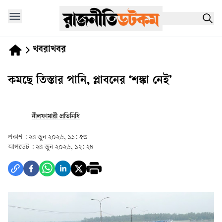
খবরাখবর
কমছে তিস্তার পানি, প্লাবনের ‘শঙ্কা নেই’
নীলফামারী প্রতিনিধি
প্রকাশ :
২৪ জুন ২০২৬, ১১: ৫৩
আপডেট :
২৪ জুন ২০২৬, ১২: ২৮