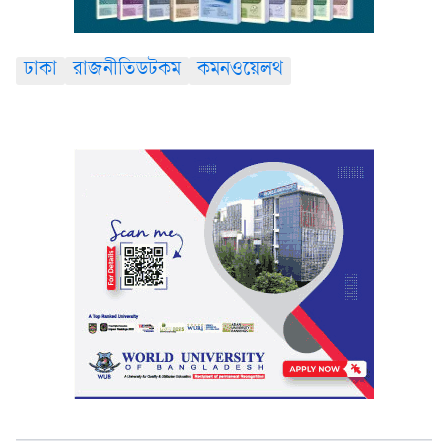
ঢাকা
রাজনীতিডটকম
কমনওয়েলথ