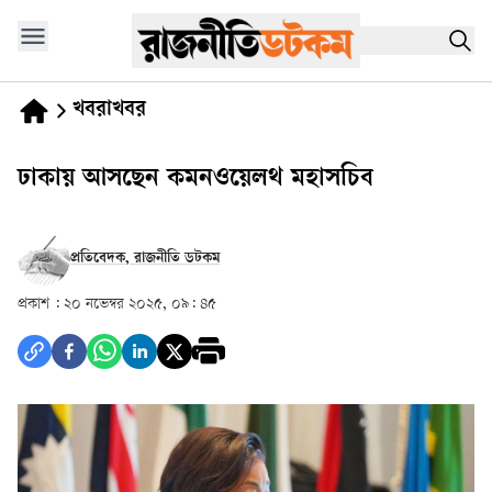
খবরাখবর
ঢাকায় আসছেন কমনওয়েলথ মহাসচিব
প্রতিবেদক, রাজনীতি ডটকম
প্রকাশ :
২০ নভেম্বর ২০২৫, ০৯: ৪৫