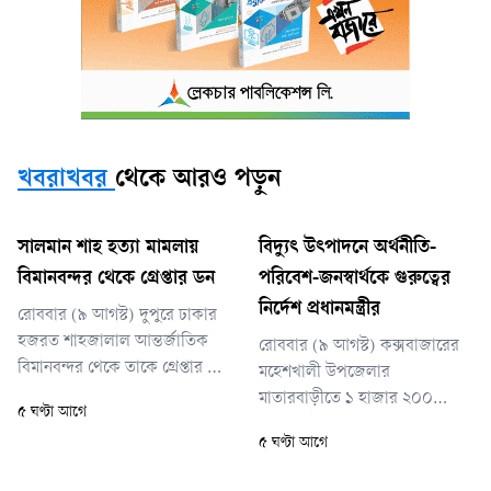
খবরাখবর
থেকে আরও পড়ুন
সালমান শাহ হত্যা মামলায়
বিদ্যুৎ উৎপাদনে অর্থনীতি-
বিমানবন্দর থেকে গ্রেপ্তার ডন
পরিবেশ-জনস্বার্থকে গুরুত্বের
নির্দেশ প্রধানমন্ত্রীর
রোববার (৯ আগস্ট) দুপুরে ঢাকার
হজরত শাহজালাল আন্তর্জাতিক
রোববার (৯ আগস্ট) কক্সবাজারের
বিমানবন্দর থেকে তাকে গ্রেপ্তার করা
মহেশখালী উপজেলার
হয়।
মাতারবাড়ীতে ১ হাজার ২০০
৫ ঘণ্টা আগে
মেগাওয়াট ক্ষমতাসম্পন্ন মাতারবাড়ী
৫ ঘণ্টা আগে
আল্ট্রা-সুপারক্রিটিক্যাল
কয়লাভিত্তিক বিদ্যুৎকেন্দ্র