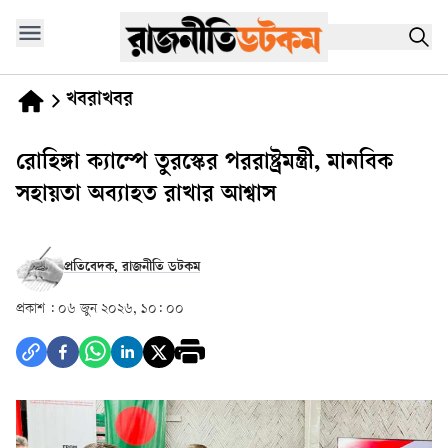
খবরাখবর
রোহিঙ্গা ক্যাম্পে তুরস্কের পররাষ্ট্রমন্ত্রী, মানবিক
সহায়তা অব্যাহত রাখার আশ্বাস
প্রতিবেদক, রাজনীতি ডটকম
প্রকাশ :
০৬ জুন ২০২৬, ১০: ০০