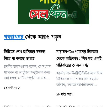
খবরাখবর
থেকে আরও পড়ুন
দিল্লিতে শেখ হাসিনার বক্তব্য
নারায়ণগঞ্জে গ্যাসের লিকেজ
নিয়ে যা বলছে ভারত
থেকে অগ্নিকাণ্ড: শিশুসহ একই
পরিবারের ৩ জন দগ্ধ
রণধীর জয়সওয়াল বলেন, যে সংবাদ
সম্মেলন বা ভার্চুয়াল অনুষ্ঠানের কথা
জাতীয় বার্ন ইনস্টিটিউটের আবাসিক
বলা হচ্ছে, সেটি সম্পূর্ণভাবে একটি
চিকিৎসক ডা. শাওন বিন রহমান
বেসরকারি মাধ্যম বা সংস্থার নিজস্ব
জানান, সকালে আশঙ্কাজনক
১৮ ঘণ্টা আগে
উদ্যোগ ছিল।
অবস্থায় তাদের হাসপাতালে আনা
১৮ ঘণ্টা আগে
হয়। তিনজনের শরীরই
মারাত্মকভাবে পুড়ে গেছে—