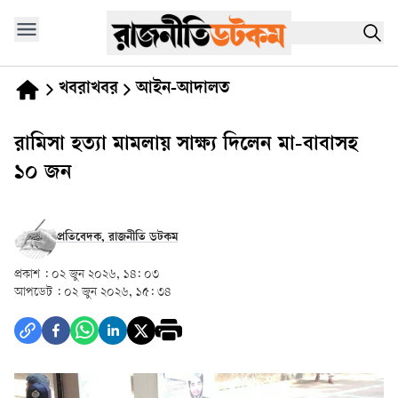
খবরাখবর
আইন-আদালত
রামিসা হত্যা মামলায় সাক্ষ্য দিলেন মা-বাবাসহ
১০ জন
প্রতিবেদক, রাজনীতি ডটকম
প্রকাশ :
০২ জুন ২০২৬, ১৪: ০৩
আপডেট :
০২ জুন ২০২৬, ১৫: ৩৪