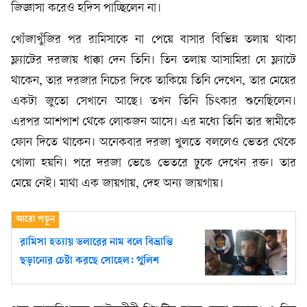
জিজ্ঞাসা করেও হদিস পাচ্ছিলেন না।
খোঁজাখুঁজির পর রামিসাকে না পেয়ে বাসার বিভিন্ন তলায় থাকা
ফ্ল্যাটের দরজায় ধাক্কা দেন তিনি। তিন তলায় আসামিরা যে ফ্ল্যাটে
থাকেন, তার দরজার নিচের দিকে তাকিয়ে তিনি দেখেন, তার মেয়ের
একটা জুতো সেখানে আছে। তখন তিনি চিৎকার শুনেছিলেন।
এরপর আশপাশ থেকে লোকজন আসে। এর মধ্যে তিনি তার স্বামীকে
ফোন দিতে থাকেন। অনেকবার দরজা খুলতে বললেও ভেতর থেকে
খোলা হয়নি। পরে দরজা ভেঙে ভেতরে ঢুকে দেখেন রক্ত। তার
মেয়ে নেই। মাথা এক জায়গায়, দেহ অন্য জায়গায়।
রামিসা হত্যায় ডলারের নাম বলে বিভ্রান্তি
ছড়ানোর চেষ্টা করছে সোহেল: পুলিশ