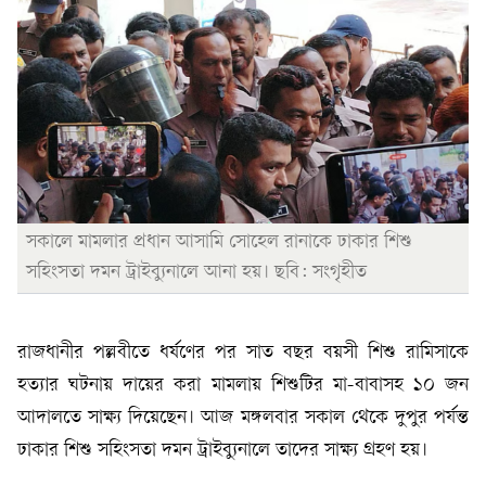
সকালে মামলার প্রধান আসামি সোহেল রানাকে ঢাকার শিশু
সহিংসতা দমন ট্রাইব্যুনালে আনা হয়। ছবি: সংগৃহীত
রাজধানীর পল্লবীতে ধর্ষণের পর সাত বছর বয়সী শিশু রামিসাকে
হত্যার ঘটনায় দায়ের করা মামলায় শিশুটির মা-বাবাসহ ১০ জন
আদালতে সাক্ষ্য দিয়েছেন। আজ মঙ্গলবার সকাল থেকে দুপুর পর্যন্ত
ঢাকার শিশু সহিংসতা দমন ট্রাইব্যুনালে তাদের সাক্ষ্য গ্রহণ হয়।