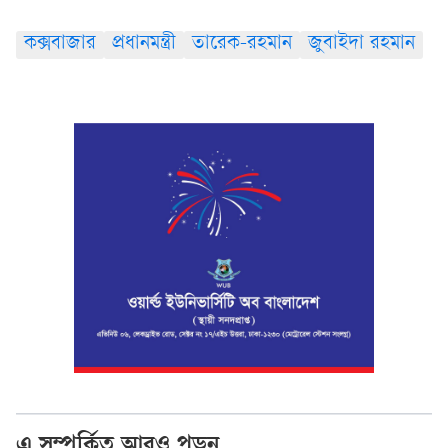
কক্সবাজার
প্রধানমন্ত্রী
তারেক-রহমান
জুবাইদা রহমান
এ সম্পর্কিত আরও পড়ুন