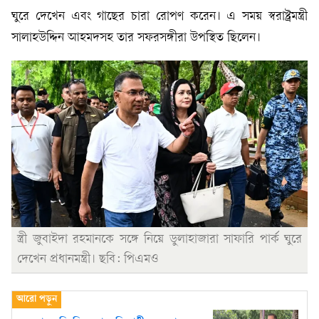
ঘুরে দেখেন এবং গাছের চারা রোপণ করেন। এ সময় স্বরাষ্ট্রমন্ত্রী
সালাহউদ্দিন আহমদসহ তার সফরসঙ্গীরা উপস্থিত ছিলেন।
স্ত্রী জুবাইদা রহমানকে সঙ্গে নিয়ে ডুলাহাজারা সাফারি পার্ক ঘুরে
দেখেন প্রধানমন্ত্রী। ছবি: পিএমও