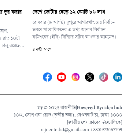
্য দূর করার
দেশে ভোটার বেড়ে ১২ কোটি ৮৬ লাখ
রোববার (৯ আগস্ট) দুপুরে আগারগাঁওয়ের নির্বাচন
ভবনে সাংবাদিকদের এ তথ্য জানান নির্বাচন
িযোগ,
কমিশনের (ইসি) সিনিয়র সচিব আখতার আহমেদ।
্য রাত ১০টা
’ চালু রয়েছে,
৪ ঘণ্টা আগে
াঁড়িয়েছে।
ে গেটে অপেক্ষা
িংবা চিকিৎসার
স্বত্ব © ২০২৫ রাজনীতি
|
Powered By: idea hub
১৪/২, তোপখানা রোড (তৃতীয় তলা), সেগুনবাগিচা, ঢাকা-১০০০
[জাতীয় প্রেস ক্লাবের উল্টোদিকে]
rajneete.bd@gmail.com
+8801973067709