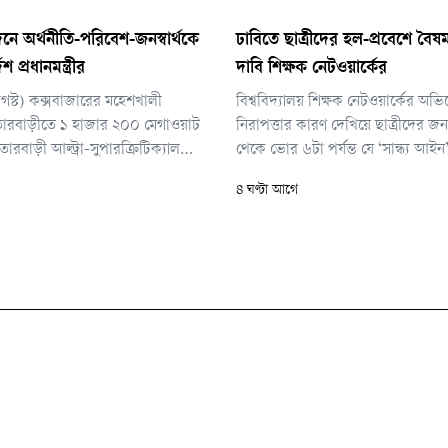
দনে অর্থনীতি-পরিবেশ-জনস্বার্থকে
ঢাবিতে ছাত্রীদের হল-প্রবেশে বৈষম
েশ প্রধানমন্ত্রীর
দাবি শিক্ষক নেটওয়ার্কের
স্ট) কক্সবাজারের মহেশখালী
বিশ্ববিদ্যালয় শিক্ষক নেটওয়ার্কের অভ
ারবাড়ীতে ১ হাজার ২০০ মেগাওয়াট
নিরাপত্তার কারণ দেখিয়ে ছাত্রীদের জন
াতারবাড়ী আল্ট্রা-সুপারক্রিটিক্যাল
থেকে ভোর ৬টা পর্যন্ত যে ‘সান্ধ্য আইন
্যুৎকেন্দ্র পরিদর্শনের সময় সংশ্লিষ্ট
তা অনেক ক্ষেত্রে হয়রানির কারণ হয়ে দ
৪ ঘণ্টা আগে
ব নির্দেশনা দেন প্রধানমন্ত্রী।
দূরপাল্লার যাত্রা শেষে রাতে হলে ফিরল
করা, জরুরি প্রয়োজনে বাইরে যাওয়া ক
প্রয়োজনে বের হওয়ার