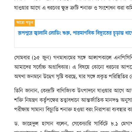
যাওয়ার আগে এ ধরনের ক্ষুদ্র ত্রুটি শনাক্ত ও সংশোধন করা কমি
রূপপুরে জ্বালানি লোডিং শুরু, পারমাণবিক বিদ্যুতের চূড়ান্ত ধা
সোমবার (১৫ জুন) গণমাধ্যমের সঙ্গে আলাপকালে এনপিসিবিএ
আমাদের সর্বোচ্চ অগ্রাধিকার। এ বিষয়ে কোনো ধরনের আপসের
অযথা জনমনে উদ্বেগ সৃষ্টি করছে, যার সঙ্গে প্রকৃত পরিস্থিতি
তিনি জানান, কেন্দ্রটি বাণিজ্যিক উৎপাদনে যাওয়ার আগে আন
শক্তি নিয়ন্ত্রণ কর্তৃপক্ষের তত্ত্বাবধানে আন্তর্জাতিক মানদণ্ড 
পরীক্ষায় সামান্য বিচ্যুতি শনাক্ত হওয়া বরং নিরাপত্তা ব্যবস্থার ক
ড. জাহেদুল হাসান বলেন, সেকেন্ডারি সার্কিটে ৮.১ মেগ