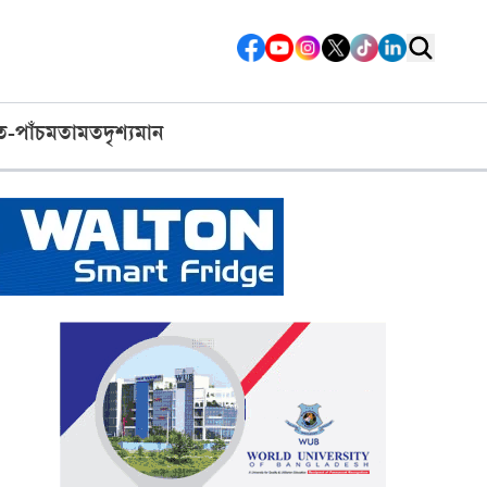
ত-পাঁচ
মতামত
দৃশ্যমান