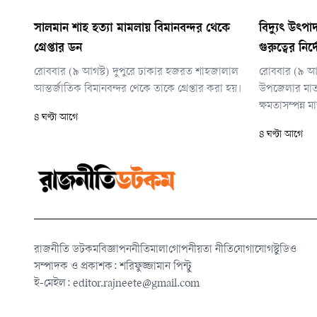
সালমান শাহ হত্যা মামলায় বিমানবন্দর থেকে
বিদ্যুৎ উৎপা
গ্রেপ্তার ডন
গুরুত্বের নির্দ
রোববার (৯ আগস্ট) দুপুরে ঢাকার হজরত শাহজালাল
রোববার (৯ আগ
আন্তর্জাতিক বিমানবন্দর থেকে তাকে গ্রেপ্তার করা হয়।
উপজেলার মাত
ক্ষমতাসম্পন্ন ম
৪ ঘণ্টা আগে
কয়লাভিত্তিক বিদ
৪ ঘণ্টা আগে
কর্মকর্তাদের এস
রাজনীতি ডটকম
বিজ্ঞাপন
নীতিমালা
গোপনীয়তা নীতি
যোগাযোগ
স্টুডিও
সম্পাদক ও প্রকাশক: শরিফুজ্জামান পিন্টু
ই-মেইল:
editor.rajneete@gmail.com