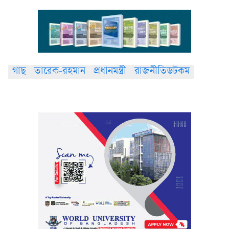
গাছ
তারেক-রহমান
প্রধানমন্ত্রী
রাজনীতিডটকম