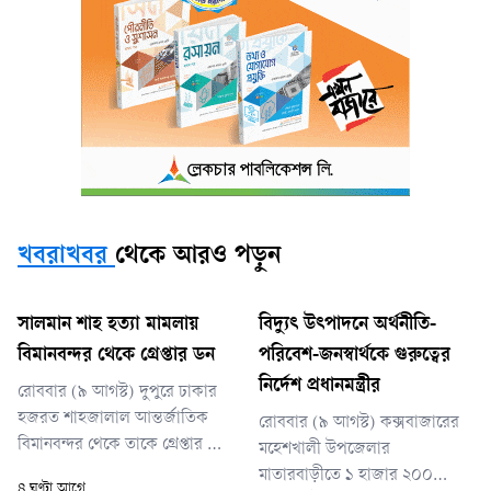
খবরাখবর
থেকে আরও পড়ুন
সালমান শাহ হত্যা মামলায়
বিদ্যুৎ উৎপাদনে অর্থনীতি-
বিমানবন্দর থেকে গ্রেপ্তার ডন
পরিবেশ-জনস্বার্থকে গুরুত্বের
নির্দেশ প্রধানমন্ত্রীর
রোববার (৯ আগস্ট) দুপুরে ঢাকার
হজরত শাহজালাল আন্তর্জাতিক
রোববার (৯ আগস্ট) কক্সবাজারের
বিমানবন্দর থেকে তাকে গ্রেপ্তার করা
মহেশখালী উপজেলার
হয়।
মাতারবাড়ীতে ১ হাজার ২০০
৪ ঘণ্টা আগে