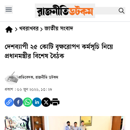
খবরাখবর
জাতীয় সংবাদ
দেশব্যাপী ২৫ কোটি বৃক্ষরোপণ কর্মসূচি নিয়ে
প্রধানমন্ত্রীর বিশেষ বৈঠক
প্রতিবেদক, রাজনীতি ডটকম
প্রকাশ :
০৬ জুন ২০২৬, ১৩: ২৮