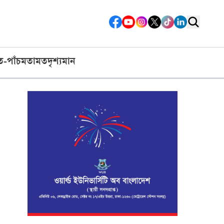
ত-পাঁচ
মতামত
দৃশ্যমান