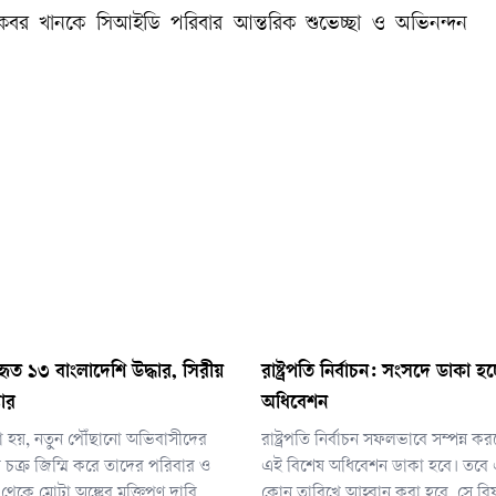
 আকবর খানকে সিআইডি পরিবার আন্তরিক শুভেচ্ছা ও অভিনন্দন
ৃত ১৩ বাংলাদেশি উদ্ধার, সিরীয়
রাষ্ট্রপতি নির্বাচন: সংসদে ডাকা হচ
তার
অধিবেশন
া হয়, নতুন পৌঁছানো অভিবাসীদের
রাষ্ট্রপতি নির্বাচন সফলভাবে সম্পন্ন 
চক্র জিম্মি করে তাদের পরিবার ও
এই বিশেষ অধিবেশন ডাকা হবে। তবে এটি
থেকে মোটা অঙ্কের মুক্তিপণ দাবি
কোন তারিখে আহ্বান করা হবে, সে বি