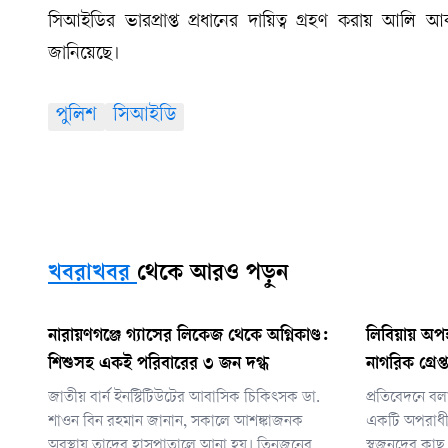
সিআইডির ভারপ্রাপ্ত প্রধানের দায়িত্ব গ্রহণ করায় আলি
জানিয়েছে।
পুলিশ
সিআইডি
খবরাখবর
থেকে আরও পড়ুন
নারায়ণগঞ্জে গ্যাসের লিকেজ থেকে অগ্নিকাণ্ড:
লিবিয়ায় অপহ
শিশুসহ একই পরিবারের ৩ জন দগ্ধ
নাগরিক গ্রেপ্
জাতীয় বার্ন ইনস্টিটিউটের আবাসিক চিকিৎসক ডা.
প্রতিবেদনে বল
শাওন বিন রহমান জানান, সকালে আশঙ্কাজনক
একটি অপরাধী 
অবস্থায় তাদের হাসপাতালে আনা হয়। তিনজনের
স্বজনদের কাছ 