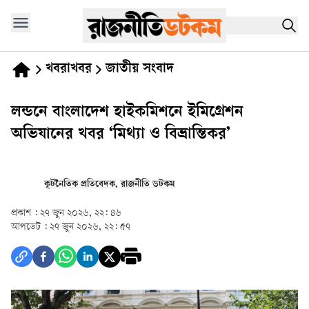
খবরাখবর
জাতীয় সংবাদ
লন্ডনে বাংলাদেশ হাইকমিশনে ইমিগ্রেশন
অভিযানের খবর ‘মিথ্যা ও বিভ্রান্তিকর’
কূটনৈতিক প্রতিবেদক, রাজনীতি ডটকম
প্রকাশ :
২৭ জুন ২০২৬, ২২: ৪৬
আপডেট :
২৭ জুন ২০২৬, ২২: ৫৭