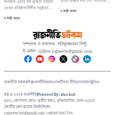
তাকে গ্রেপ্তার করা হয়। পিবিআই
সংসদের এলডি হল প্রাঙ্গণে ড্যাবের
জানিয়েছে, আদালতের নির্দেশ
৩৭তম প্রতিষ্ঠাবার্ষিকীর অনুষ্ঠানে
৭ ঘণ্টা আগে
অনুযায়ী আত্মসমর্পণ না করায় তাকে
আয়োজিত চিকিৎসক সমাবেশে
৭ ঘণ্টা আগে
গ্রেপ্তার করা হয়েছে। তাকে কুমিল্লার
এসব কথা বলেন প্রধানমন্ত্রী।
আদালতে পাঠানোর প্রক্রিয়া চলছে।
সম্পাদক ও প্রকাশক: শরিফুজ্জামান পিন্টু
ই-মেইল:
editor.rajneete@gmail.com
রাজনীতি ডটকম
বিজ্ঞাপন
নীতিমালা
গোপনীয়তা নীতি
যোগাযোগ
স্টুডিও
স্বত্ব © ২০২৫ রাজনীতি
|
Powered By: idea hub
১৪/২, তোপখানা রোড (তৃতীয় তলা), সেগুনবাগিচা, ঢাকা-১০০০
[জাতীয় প্রেস ক্লাবের উল্টোদিকে]
rajneete.bd@gmail.com
+8801973067709