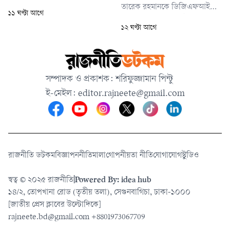
নয়। এটি আমার বাবার জীবন থেকে
তারেক রহমানকে ডিজিএফআইয়ের
১১ ঘণ্টা আগে
উঠে আসা এক দীর্ঘশ্বাসের ইতিহাস।
গোপন বন্দিশালা জয়েন্ট
১২ ঘণ্টা আগে
ইন্টারোগেশন সেলে (জেআইসি)
নির্যাতনের তথ্য পাওয়ার কথা
বলেছেন আন্তর্জাতিক অপরাধ
ট্রাইব্যুনালের চিফ প্রসিকিউটর মো.
সম্পাদক ও প্রকাশক: শরিফুজ্জামান পিন্টু
আমিনুল ইসলাম।
ই-মেইল:
editor.rajneete@gmail.com
রাজনীতি ডটকম
বিজ্ঞাপন
নীতিমালা
গোপনীয়তা নীতি
যোগাযোগ
স্টুডিও
স্বত্ব © ২০২৫ রাজনীতি
|
Powered By: idea hub
১৪/২, তোপখানা রোড (তৃতীয় তলা), সেগুনবাগিচা, ঢাকা-১০০০
[জাতীয় প্রেস ক্লাবের উল্টোদিকে]
rajneete.bd@gmail.com
+8801973067709