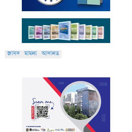
জাসদ
মামলা
আদালত