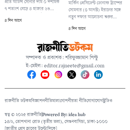
প্রতি আউন্স সোনার দাম ০ দশমিক
মার্কিন প্রেসিডেন্ট ডোনাল্ড ট্রাম্পের
৭ শতাংশ বেড়ে ৪ হাজার ৬৮
সোমবার (৩ আগস্ট) ইরানের সঙ্গে
দশমিক ৫৪ ডলারে উঠেছে। একই
নতুন দফার আলোচনা শুরুর
৪ দিন আগে
সময়ে যুক্তরাষ্ট্রের গোল্ড ফিউচার্সের
ঘোষণার পর বাজারে এমন প্রভাব
৪ দিন আগে
দাম বেড়েছে ০ দশমিক ৯ শতাংশ,
পড়েছে। ট্রাম্প জানান, হরমুজ
যা বিক্রি হয়েছে প্রতি আউন্স ৪
প্রণালি পুনরায় খুলে দেওয়া ও
হাজার ৬৬ দশমিক ৬০ ডলারে।
ইরানের পারমাণবিক কর্মসূচি নিয়ে
সমঝোতার সুযোগ তৈরি করতে
সম্পাদক ও প্রকাশক: শরিফুজ্জামান পিন্টু
সম্ভাব্য সামরিক হামলাও আপাতত
ই-মেইল:
editor.rajneete@gmail.com
স্থগিত রাখা হয়েছে।
রাজনীতি ডটকম
বিজ্ঞাপন
নীতিমালা
গোপনীয়তা নীতি
যোগাযোগ
স্টুডিও
স্বত্ব © ২০২৫ রাজনীতি
|
Powered By: idea hub
১৪/২, তোপখানা রোড (তৃতীয় তলা), সেগুনবাগিচা, ঢাকা-১০০০
[জাতীয় প্রেস ক্লাবের উল্টোদিকে]