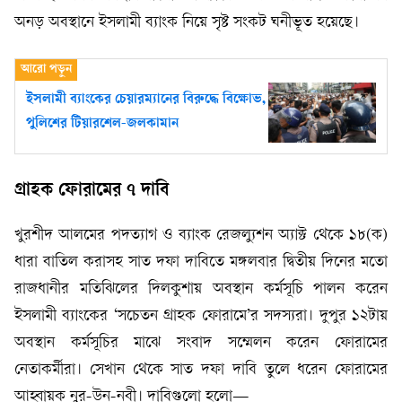
অনড় অবস্থানে ইসলামী ব্যাংক নিয়ে সৃষ্ট সংকট ঘনীভূত হয়েছে।
ইসলামী ব্যাংকের চেয়ারম্যানের বিরুদ্ধে বিক্ষোভ,
পুলিশের টিয়ারশেল-জলকামান
গ্রাহক ফোরামের ৭ দাবি
খুরশীদ আলমের পদত্যাগ ও ব্যাংক রেজল্যুশন অ্যাক্ট থেকে ১৮(ক)
ধারা বাতিল করাসহ সাত দফা দাবিতে মঙ্গলবার দ্বিতীয় দিনের মতো
রাজধানীর মতিঝিলের দিলকুশায় অবস্থান কর্মসূচি পালন করেন
ইসলামী ব্যাংকের ‘সচেতন গ্রাহক ফোরামে’র সদস্যরা। দুপুর ১২টায়
অবস্থান কর্মসূচির মাঝে সংবাদ সম্মেলন করেন ফোরামের
নেতাকর্মীরা। সেখান থেকে সাত দফা দাবি তুলে ধরেন ফোরামের
আহ্বায়ক নুর-উন-নবী। দাবিগুলো হলো—