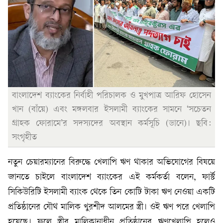
বাংলাদেশ ব্যাংকের নির্বাহী পরিচালক ও মুখপাত্র আরিফ হোসেন
খান (বাঁয়ে) এবং মঙ্গলবার ইসলামী ব্যাংকের সামনে ‘সচেতন
গ্রাহক ফোরামে’র সদস্যদের অবস্থান কর্মসূচি (ডানে)। ছবি:
সংগৃহীত
নতুন চেয়ারম্যানের বিরুদ্ধে খেলাপি ঋণ থাকার অভিযোগের বিষয়ে
জানতে চাইলে বাংলাদেশ ব্যাংকের এই কর্মকর্তা বলেন, ফার্স্ট
সিকিউরিটি ইসলামী ব্যাংক থেকে তিন কোটি টাকা ঋণ নেওয়া একটি
প্রতিষ্ঠানের যৌথ মালিক খুরশীদ আলমের স্ত্রী। ওই ঋণ পরে খেলাপি
হয়েছে। ফলে স্ত্রীর মালিকানাধীন প্রতিষ্ঠানের ঋণখেলাপি হলেও