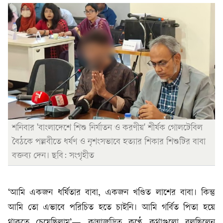
শনিবার 'বাংলাদেশে শিশু নির্যাতন ও করণীয়' শীর্ষক গোলটেবিল
বৈঠকে পল্লবীতে ধর্ষণ ও নৃশংসভাবে হত্যার শিকার শিশুটির বাবা
বক্তব্য দেন। ছবি: সংগৃহীত
‘আমি একজন ধর্ষিতার বাবা, একজন খণ্ডিত লাশের বাবা। কিন্তু
আমি তো এভাবে পরিচিত হতে চাইনি। আমি গর্বিত পিতা হয়ে
থাকতে চেয়েছিলাম’— কান্নাজড়িত কণ্ঠে কথাগুলো বলছিলেন