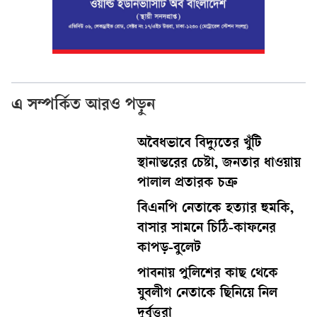
এ সম্পর্কিত আরও পড়ুন
অবৈধভাবে বিদ্যুতের খুঁটি
স্থানান্তরের চেষ্টা, জনতার ধাওয়ায়
পালাল প্রতারক চক্র
বিএনপি নেতাকে হত্যার হুমকি,
বাসার সামনে চিঠি-কাফনের
কাপড়-বুলেট
পাবনায় পুলিশের কাছ থেকে
যুবলীগ নেতাকে ছিনিয়ে নিল
দুর্বৃত্তরা