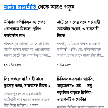
মাঠের রাজনীতি
থেকে আরও পড়ুন
উখিয়ায় এপিবিএন ক্যাম্পের
নাটোরে বাসের সঙ্গে গরুবাহী
ওয়াশরুমে মিললো পুলিশ
ভটভটির সংঘর্ষ, ৩ ব্যবসায়ী
কর্মকর্তার লাশ
নিহত
শনিবার (৮ আগস্ট) ভোরে উখিয়ার
বনপাড়া হাইওয়ে থানার ভারপ্রাপ্ত
ইরানি পাহাড় ক্যাম্পের ওয়াশরুমের
কর্মকর্তা (ওসি) মো. মনিরুজ্জামান
দরজা কেটে তার লাশ উদ্ধার করা
জানান, ঢাকা থেকে রাজশাহীগামী
হয়।
একটি বাসের সঙ্গে চান্দাইকোনা
২০ ঘণ্টা আগে
১ দিন আগে
গরুর হাটে যাওয়ার পথে গরুবাহী
ভটভটির মুখোমুখি সংঘর্ষ হয়। এতে
ঘটনাস্থলেই আব্দুর রহমানের মৃত্যু
সিরাজগঞ্জে যাত্রীবাহী বাসে
চিকিৎসক-সেবায় ঘাটতি,
হয়।
ট্রাকের ধাক্কা, চালকসহ নিহত ২
অনুমোদনও নেই— তবু
নড়াইলে বাড়ছে ক্লিনিক-
দিনাজপুর থেকে চট্টগ্রামগামী
ডায়াগনস্টিক সেন্টার
যাত্রীবাহী বাস নলকা ওভার ব্রিজের
নিচ দিয়ে যাচ্ছিল। এ সময়
নড়াইল সিভিল সার্জন কার্যালয় সূত্রে