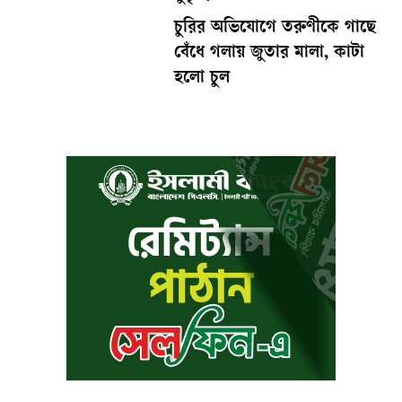
চুরির অভিযোগে তরুণীকে গাছে
বেঁধে গলায় জুতার মালা, কাটা
হলো চুল