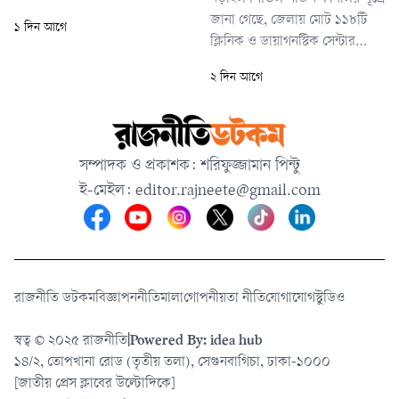
সিরাজগঞ্জ শহর থেকে আসা
জানা গেছে, জেলায় মোট ১১৮টি
১ দিন আগে
পণ্যবাহী একটি ট্রাক বাসটিকে
ক্লিনিক ও ডায়াগনস্টিক সেন্টার
ধাক্কা দেয়। এতে ঘটনাস্থলেই
রয়েছে। এর মধ্যে বর্তমানে চালু
বাসচালকসহ দুজনের মৃত্যু হয়।
২ দিন আগে
আছে ৯০টি। বিভিন্ন অনিয়ম ও
আহত হয় আরও কমপক্ষে ১২ জন।
অব্যবস্থাপনার অভিযোগে বাকি
২৮টির মধ্যে কিছু সিলগালা করা
হয়েছে, আর কিছু প্রতিষ্ঠান নিজেরাই
সম্পাদক ও প্রকাশক: শরিফুজ্জামান পিন্টু
কার্যক্রম বন্ধ করে দিয়েছে।
ই-মেইল:
editor.rajneete@gmail.com
রাজনীতি ডটকম
বিজ্ঞাপন
নীতিমালা
গোপনীয়তা নীতি
যোগাযোগ
স্টুডিও
স্বত্ব © ২০২৫ রাজনীতি
|
Powered By: idea hub
১৪/২, তোপখানা রোড (তৃতীয় তলা), সেগুনবাগিচা, ঢাকা-১০০০
[জাতীয় প্রেস ক্লাবের উল্টোদিকে]