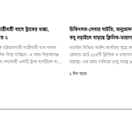
ত্রীবাহী বাসে ট্রাকের ধাক্কা,
চিকিৎসক-সেবায় ঘাটতি, অনুম
হত ২
তবু নড়াইলে বাড়ছে ক্লিনিক-ডায়াগন
চট্টগ্রামগামী যাত্রীবাহী বাস নলকা
নড়াইল সিভিল সার্জন কার্যালয় সূত্রে জ
নিচ দিয়ে যাচ্ছিল। এ সময় সিরাজগঞ্জ
জেলায় মোট ১১৮টি ক্লিনিক ও ডায়াগনস্
পণ্যবাহী একটি ট্রাক বাসটিকে ধাক্কা
রয়েছে। এর মধ্যে বর্তমানে চালু আছে ৯
স্থলেই বাসচালকসহ দুজনের মৃত্যু
অনিয়ম ও অব্যবস্থাপনার অভিযোগে বা
১ দিন আগে
আরও কমপক্ষে ১২ জন।
মধ্যে কিছু সিলগালা করা হয়েছে, আর কিছ
নিজেরাই কার্যক্রম বন্ধ করে দিয়েছে।