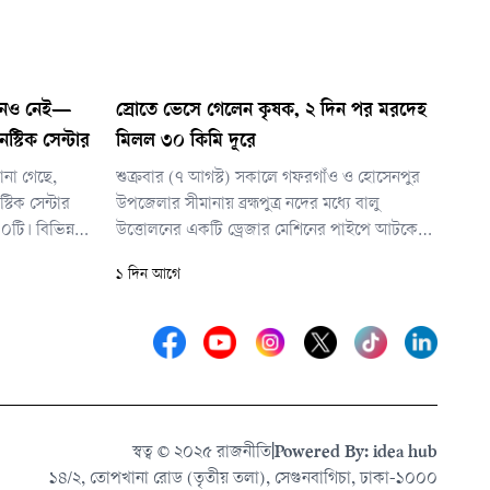
োদনও নেই—
স্রোতে ভেসে গেলেন কৃষক, ২ দিন পর মরদেহ
স্টিক সেন্টার
মিলল ৩০ কিমি দূরে
ানা গেছে,
শুক্রবার (৭ আগস্ট) সকালে গফরগাঁও ও হোসেনপুর
টিক সেন্টার
উপজেলার সীমানায় ব্রহ্মপুত্র নদের মধ্যে বালু
০টি। বিভিন্ন
উত্তোলনের একটি ড্রেজার মেশিনের পাইপে আটকে
কি ২৮টির
থাকা অবস্থায় স্বজনরা মরদেহটির সন্ধান পান। নিহত
১ দিন আগে
ু প্রতিষ্ঠান
সাইফুল ইসলাম ঈশ্বরগঞ্জ উপজেলার উচাখিলা
ইউনিয়নের মরিচারচর টানমলামারি গ্রামের মৃত ইদ্রিস
আলীর ছেলে।
স্বত্ব © ২০২৫ রাজনীতি
|
Powered By: idea hub
১৪/২, তোপখানা রোড (তৃতীয় তলা), সেগুনবাগিচা, ঢাকা-১০০০