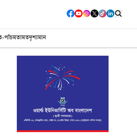
ত-পাঁচ
মতামত
দৃশ্যমান