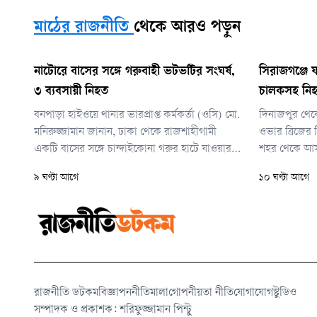
মাঠের রাজনীতি
থেকে আরও পড়ুন
নাটোরে বাসের সঙ্গে গরুবাহী ভটভটির সংঘর্ষ,
সিরাজগঞ্জে যা
৩ ব্যবসায়ী নিহত
চালকসহ নি
বনপাড়া হাইওয়ে থানার ভারপ্রাপ্ত কর্মকর্তা (ওসি) মো.
দিনাজপুর থেকে 
মনিরুজ্জামান জানান, ঢাকা থেকে রাজশাহীগামী
ওভার ব্রিজের 
একটি বাসের সঙ্গে চান্দাইকোনা গরুর হাটে যাওয়ার
শহর থেকে আসা 
পথে গরুবাহী ভটভটির মুখোমুখি সংঘর্ষ হয়। এতে
দেয়। এতে ঘটনা
৯ ঘণ্টা আগে
১০ ঘণ্টা আগে
ঘটনাস্থলেই আব্দুর রহমানের মৃত্যু হয়।
হয়। আহত হয় 
রাজনীতি ডটকম
বিজ্ঞাপন
নীতিমালা
গোপনীয়তা নীতি
যোগাযোগ
স্টুডিও
সম্পাদক ও প্রকাশক: শরিফুজ্জামান পিন্টু