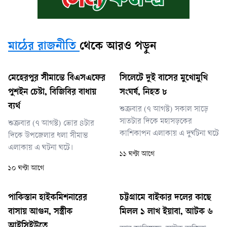
মাঠের রাজনীতি
থেকে আরও পড়ুন
মেহেরপুর সীমান্তে বিএসএফের
সিলেটে দুই বাসের মুখোমুখি
পুশইন চেষ্টা, বিজিবির বাধায়
সংঘর্ষ, নিহত ৮
ব্যর্থ
শুক্রবার (৭ আগস্ট) সকাল সাড়ে
সাতটার দিকে মহাসড়কের
শুক্রবার (৭ আগস্ট) ভোর ৪টার
কাশিকাপন এলাকায় এ দুর্ঘটনা ঘটে
দিকে উপজেলার ধলা সীমান্ত
এলাকায় এ ঘটনা ঘটে।
১১ ঘণ্টা আগে
১০ ঘণ্টা আগে
পাকিস্তান হাইকমিশনারের
চট্টগ্রামে বাইকার দলের কাছে
বাসায় আগুন, সস্ত্রীক
মিলল ১ লাখ ইয়াবা, আটক ৬
আইসিইউতে