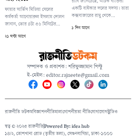
র‌্যাব জানিয়েছে, আটক ব্যক্তিরা
একটি বাইকার দলের সদস্য। তারা
ফায়ার সার্ভিস মিডিয়া সেলের
কক্সবাজারের রামু থেকে
কর্মকর্তা আনোয়ারুল ইসলাম দোলন
মোটরসাইকেলে করে ইয়াবা নিয়ে
জানান, ভোর ৪টা ৫৬ মিনিটের
১ দিন আগে
চট্টগ্রামে আসছিলেন। বাইক
দিকে আগুন লাগার খবর পায়
২১ ঘণ্টা আগে
চালানোর আড়ালে দীর্ঘদিন ধরে
ফায়ার সার্ভিস। দ্রুত দুটি ইউনিট
তারা নিয়মিত ইয়াবা পাচার করে
ঘটনাস্থলে পৌঁছে ৫টা ১০ মিনিটে
আসছিলেন।
আগুন নিয়ন্ত্রণে আনে। আগুন
পুরোপুরি নেভানো সম্ভব হয় ৫টা
সম্পাদক ও প্রকাশক: শরিফুজ্জামান পিন্টু
২০ মিনিটে।
ই-মেইল:
editor.rajneete@gmail.com
রাজনীতি ডটকম
বিজ্ঞাপন
নীতিমালা
গোপনীয়তা নীতি
যোগাযোগ
স্টুডিও
স্বত্ব © ২০২৫ রাজনীতি
|
Powered By: idea hub
১৪/২, তোপখানা রোড (তৃতীয় তলা), সেগুনবাগিচা, ঢাকা-১০০০