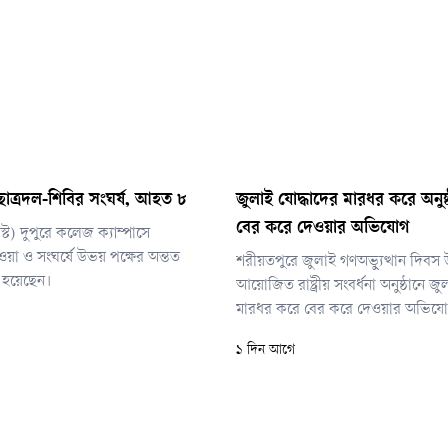
 ছাত্রদল-শিবির সংঘর্ষ, আহত ৮
জুলাই যোদ্ধাদের মারধর করে অনুষ
বের করে দেওয়ার অভিযোগ
্ট) দুপুরে কলেজ ক্যাম্পাসে
াওয়া ও সংঘর্ষে উভয় পক্ষের অন্তত
শরীয়তপুরে জুলাই গণঅভ্যুত্থান দিবস উ
হয়েছেন।
আয়োজিত রাষ্ট্রীয় সংবর্ধনা অনুষ্ঠানে জ
মারধর করে বের করে দেওয়ার অভিয
জেলা বিএনপির নেতাকর্মীদের বিরুদ্ধ
১ দিন আগে
নেতাদের দাবি, তারেক রহমান ও তার
নিয়ে কটূক্তির জেরেই ওই পরিস্থিতির সৃষ