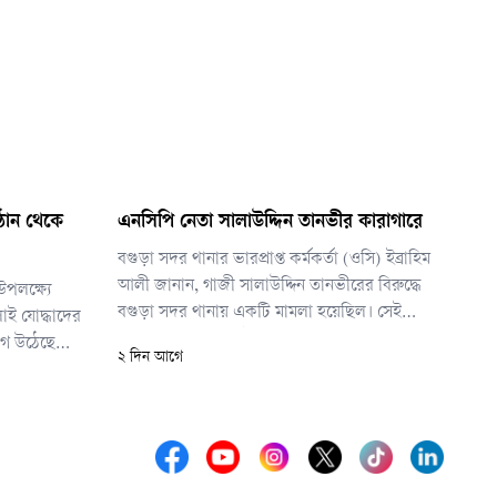
্ঠান থেকে
এনসিপি নেতা সালাউদ্দিন তানভীর কারাগারে
বগুড়া সদর থানার ভারপ্রাপ্ত কর্মকর্তা (ওসি) ইব্রাহিম
আলী জানান, গাজী সালাউদ্দিন তানভীরের বিরুদ্ধে
পলক্ষ্যে
বগুড়া সদর থানায় একটি মামলা হয়েছিল। সেই
ুলাই যোদ্ধাদের
মামলার পরিপ্রেক্ষিতেই তাকে ঢাকা থেকে গ্রেপ্তার করা
োগ উঠেছে
২ দিন আগে
হয়।
ে। তবে বিএনপি
 পরিবারকে
্টি হয়।