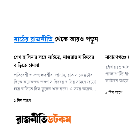
মাঠের রাজনীতি
থেকে আরও পড়ুন
শেখ হাসিনার সঙ্গে লাইভে, মাগুরায় সাকিবের
নারায়ণগঞ্জে
বাড়িতে হামলা
বুধবার (৫ আগস
পাল্টাপাল্টি ধ
প্রতিবেশী ও প্রত্যক্ষদর্শীরা জানান, রাত সাড়ে ৯টার
আটজন আহত 
দিকে কয়েকজন তরুণ সাকিবের বাড়ির সামনে জড়ো
হয়ে বাড়িতে ঢিল ছুড়তে শুরু করে। এ সময় কয়েকটি
১ দিন আগে
বোমার শব্দ পাওয়া যায়। বাড়ির গেটে পেট্রল ঢেলে
১ দিন আগে
আগুন দেওয়ার ঘটনাও ঘটে। তরুণরা বাড়ির গেট
ভেঙে ভেতরে ঢোকার চেষ্টা করেও ব্যর্থ হয়। তবে
ঢিলে বাড়ির কয়েকটি জানালা ভেঙে গেছে।