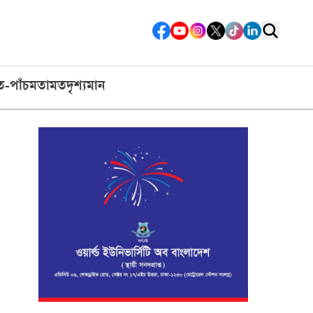
ত-পাঁচ
মতামত
দৃশ্যমান