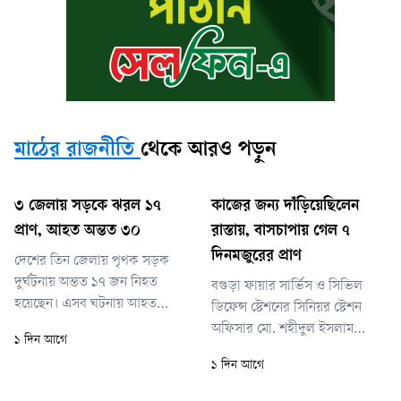
মাঠের রাজনীতি
থেকে আরও পড়ুন
৩ জেলায় সড়কে ঝরল ১৭
কাজের জন্য দাঁড়িয়েছিলেন
প্রাণ, আহত অন্তত ৩০
রাস্তায়, বাসচাপায় গেল ৭
দিনমজুরের প্রাণ
দেশের তিন জেলায় পৃথক সড়ক
দুর্ঘটনায় অন্তত ১৭ জন নিহত
বগুড়া ফায়ার সার্ভিস ও সিভিল
হয়েছেন। এসব ঘটনায় আহত
ডিফেন্স স্টেশনের সিনিয়র স্টেশন
হয়েছেন আরও অন্তত ৩০ জন।
অফিসার মো. শহীদুল ইসলাম
১ দিন আগে
শুক্রবার (৭ আগস্ট) সকালে সিলেট
জানিয়েছেন, বাসচাপায়
১ দিন আগে
ও বগুড়ায় দু’টি বড় দুর্ঘটনার
দুর্ঘটনাস্থলেই তিনজন প্রাণ
পাশাপাশি আগের রাতে ঝিনাইদহে
হারিয়েছেন। আহত অবস্থায়