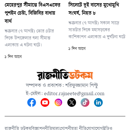
ট্রাকের মুখোমুখি সংঘর্ষে এক
হাসপাতালে নিয়ে যাওয়ার পরপরই
মেহেরপুর সীমান্তে বিএসএফের
সিলেটে দুই বাসের মুখোমুখি
চালকের মৃত্যু হয়।
তিনজনকে মৃত ঘোষণা করেন
পুশইন চেষ্টা, বিজিবির বাধায়
সংঘর্ষ, নিহত ৮
চিকিৎসকরা। পরে চিকিৎসাধীন
ব্যর্থ
শুক্রবার (৭ আগস্ট) সকাল সাড়ে
অবস্থায় মৃত্যু হয়েছে আরও
সাতটার দিকে মহাসড়কের
শুক্রবার (৭ আগস্ট) ভোর ৪টার
একজনের।
কাশিকাপন এলাকায় এ দুর্ঘটনা ঘটে
দিকে উপজেলার ধলা সীমান্ত
এলাকায় এ ঘটনা ঘটে।
১ দিন আগে
১ দিন আগে
সম্পাদক ও প্রকাশক: শরিফুজ্জামান পিন্টু
ই-মেইল:
editor.rajneete@gmail.com
রাজনীতি ডটকম
বিজ্ঞাপন
নীতিমালা
গোপনীয়তা নীতি
যোগাযোগ
স্টুডিও