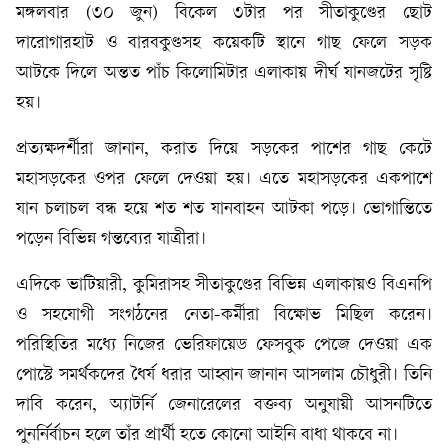
মঙ্গলবার (৩০ জুন) বিকেল ৩টার পর সীতাকুণ্ডের ছোট
দারোগারহাট ও বারবকুণ্ডসহ কয়েকটি স্থানে গাছ ফেলে সড়ক
আটকে দিলে অন্তত পাঁচ কিলোমিটার এলাকায় দীর্ঘ যানজটের সৃষ্টি
হয়।
প্রত্যক্ষদর্শীরা জানান, করাত দিয়ে সড়কের পাশের গাছ কেটে
মহাসড়কের ওপর ফেলে দেওয়া হয়। এতে মহাসড়কের একপাশে
যান চলাচল বন্ধ হয়ে শত শত যানবাহন আটকা পড়ে। ভোগান্তিতে
পড়েন বিভিন্ন গন্তব্যের যাত্রীরা।
এদিকে ভাটিয়ারী, কুমিরাসহ সীতাকুণ্ডের বিভিন্ন এলাকায়ও বিএনপি
ও সহযোগী সংগঠনের নেতা-কর্মীরা বিক্ষোভ মিছিল করেন।
পরিস্থিতির মধ্যে নিজের ভেরিফায়েড ফেসবুক পেজে দেওয়া এক
পোস্টে সমর্থকদের ধৈর্য ধরার আহ্বান জানান আসলাম চৌধুরী। তিনি
দাবি করেন, অ্যাটর্নি জেনারেলের বক্তব্য অনুযায়ী আসনটিতে
পুনর্নির্বাচন হলে তাঁর প্রার্থী হতে কোনো আইনি বাধা থাকবে না।