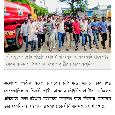
সীতাকুণ্ডের ছোট দারোগারহাট ও বারবকুণ্ডসহ কয়েকটি স্থানে গাছ
ফেলে সড়ক আটকে দেয় বিক্ষোভকারীরা। ছবি: সংগৃহীত
ত্রয়োদশ জাতীয় সংসদ নির্বাচনে চট্টগ্রাম-৪ আসনে বিএনপির
বেসরকারিভাবে বিজয়ী প্রার্থী আসলাম চৌধুরীর প্রার্থিতা বাতিলের
প্রতিবাদে ঢাকা-চট্টগ্রাম মহাসড়ক অবরোধ করে বিক্ষোভ করেছেন
তার সমর্থকরা। এই ঘটনায় মহাসড়কে দীর্ঘ যানজটের সৃষ্টি হয়েছে।