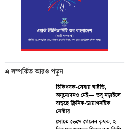
এ সম্পর্কিত আরও পড়ুন
চিকিৎসক-সেবায় ঘাটতি,
অনুমোদনও নেই— তবু নড়াইলে
বাড়ছে ক্লিনিক-ডায়াগনস্টিক
সেন্টার
স্রোতে ভেসে গেলেন কৃষক, ২