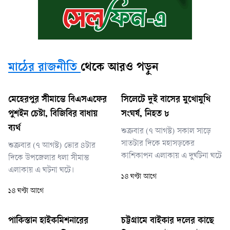
মাঠের রাজনীতি
থেকে আরও পড়ুন
মেহেরপুর সীমান্তে বিএসএফের
সিলেটে দুই বাসের মুখোমুখি
পুশইন চেষ্টা, বিজিবির বাধায়
সংঘর্ষ, নিহত ৮
ব্যর্থ
শুক্রবার (৭ আগস্ট) সকাল সাড়ে
সাতটার দিকে মহাসড়কের
শুক্রবার (৭ আগস্ট) ভোর ৪টার
কাশিকাপন এলাকায় এ দুর্ঘটনা ঘটে
দিকে উপজেলার ধলা সীমান্ত
এলাকায় এ ঘটনা ঘটে।
১৪ ঘণ্টা আগে
১৪ ঘণ্টা আগে
পাকিস্তান হাইকমিশনারের
চট্টগ্রামে বাইকার দলের কাছে