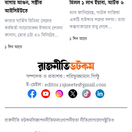
বাসায় আগুন, সস্ত্রীক
মিলল ১ লাখ ইয়াবা, আটক ৬
আইসিইউতে
র‌্যাব জানিয়েছে, আটক ব্যক্তিরা
একটি বাইকার দলের সদস্য। তারা
ফায়ার সার্ভিস মিডিয়া সেলের
কক্সবাজারের রামু থেকে
কর্মকর্তা আনোয়ারুল ইসলাম দোলন
মোটরসাইকেলে করে ইয়াবা নিয়ে
জানান, ভোর ৪টা ৫৬ মিনিটের
১ দিন আগে
চট্টগ্রামে আসছিলেন। বাইক
দিকে আগুন লাগার খবর পায়
১ দিন আগে
চালানোর আড়ালে দীর্ঘদিন ধরে
ফায়ার সার্ভিস। দ্রুত দুটি ইউনিট
তারা নিয়মিত ইয়াবা পাচার করে
ঘটনাস্থলে পৌঁছে ৫টা ১০ মিনিটে
আসছিলেন।
আগুন নিয়ন্ত্রণে আনে। আগুন
পুরোপুরি নেভানো সম্ভব হয় ৫টা
সম্পাদক ও প্রকাশক: শরিফুজ্জামান পিন্টু
২০ মিনিটে।
ই-মেইল:
editor.rajneete@gmail.com
রাজনীতি ডটকম
বিজ্ঞাপন
নীতিমালা
গোপনীয়তা নীতি
যোগাযোগ
স্টুডিও