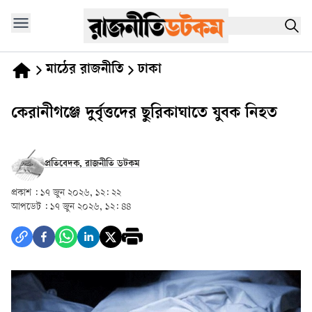
মাঠের রাজনীতি
ঢাকা
কেরানীগঞ্জে দুর্বৃত্তদের ছুরিকাঘাতে যুবক নিহত
প্রতিবেদক, রাজনীতি ডটকম
প্রকাশ :
১৭ জুন ২০২৬, ১২: ২২
আপডেট :
১৭ জুন ২০২৬, ১২: ৪৪