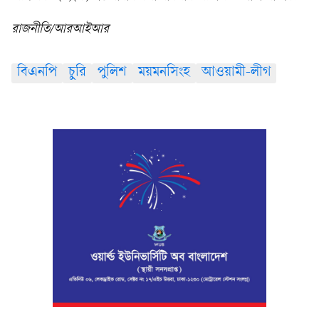
রাজনীতি/আরআইআর
বিএনপি
চুরি
পুলিশ
ময়মনসিংহ
আওয়ামী-লীগ