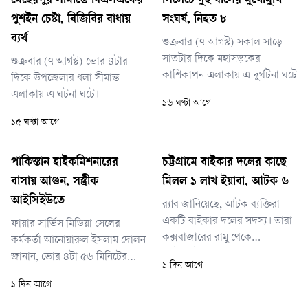
মেহেরপুর সীমান্তে বিএসএফের
সিলেটে দুই বাসের মুখোমুখি
পুশইন চেষ্টা, বিজিবির বাধায়
সংঘর্ষ, নিহত ৮
ব্যর্থ
শুক্রবার (৭ আগস্ট) সকাল সাড়ে
সাতটার দিকে মহাসড়কের
শুক্রবার (৭ আগস্ট) ভোর ৪টার
কাশিকাপন এলাকায় এ দুর্ঘটনা ঘটে
দিকে উপজেলার ধলা সীমান্ত
এলাকায় এ ঘটনা ঘটে।
১৬ ঘণ্টা আগে
১৫ ঘণ্টা আগে
পাকিস্তান হাইকমিশনারের
চট্টগ্রামে বাইকার দলের কাছে
বাসায় আগুন, সস্ত্রীক
মিলল ১ লাখ ইয়াবা, আটক ৬
আইসিইউতে
র‌্যাব জানিয়েছে, আটক ব্যক্তিরা
একটি বাইকার দলের সদস্য। তারা
ফায়ার সার্ভিস মিডিয়া সেলের
কক্সবাজারের রামু থেকে
কর্মকর্তা আনোয়ারুল ইসলাম দোলন
মোটরসাইকেলে করে ইয়াবা নিয়ে
জানান, ভোর ৪টা ৫৬ মিনিটের
১ দিন আগে
চট্টগ্রামে আসছিলেন। বাইক
দিকে আগুন লাগার খবর পায়
১ দিন আগে
চালানোর আড়ালে দীর্ঘদিন ধরে
ফায়ার সার্ভিস। দ্রুত দুটি ইউনিট
তারা নিয়মিত ইয়াবা পাচার করে
ঘটনাস্থলে পৌঁছে ৫টা ১০ মিনিটে