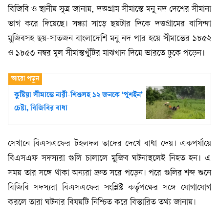
বিজিবি ও স্থানীয় সূত্র জানায়, দত্তগ্রাম সীমান্তে মনু নদ দেশের সীমানা
ভাগ করে দিয়েছে। সন্ধ্যা সাড়ে ছয়টার দিকে দত্তগ্রামের বাসিন্দা
মুজিবসহ ছয়-সাতজন বাংলাদেশি মনু নদ পার হয়ে সীমান্তের ১৮৫২
ও ১৮৫৩ নম্বর মূল সীমান্তখুঁটির মাঝখান দিয়ে ভারতে ঢুকে পড়েন।
কুষ্টিয়া সীমান্তে নারী-শিশুসহ ১২ জনকে ‘পুশইন’
চেষ্টা, বিজিবির বাধা
সেখানে বিএসএফের টহলদল তাদের দেখে বাধা দেয়। একপর্যায়ে
বিএসএফ সদস্যরা গুলি চালালে মুজিব ঘটনাস্থলেই নিহত হন। এ
সময় তার সঙ্গে থাকা অন্যরা দ্রুত সরে পড়েন। পরে গুলির শব্দ শুনে
বিজিবি সদস্যরা বিএসএফের সংশ্লিষ্ট কর্তৃপক্ষের সঙ্গে যোগাযোগ
করলে তারা ঘটনার বিষয়টি নিশ্চিত করে বিস্তারিত তথ্য জানায়।