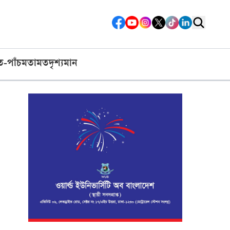
ত-পাঁচ
মতামত
দৃশ্যমান