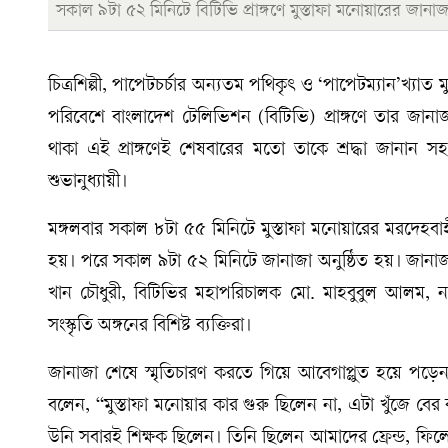
সকাল ৯টা ৫২ মিনিটে বিটিভি প্রাঙ্গণে মুস্তাফা মনোয়ারের জানাজ
চিত্রশিল্পী, পাপেটচর্চার অন্যতম পথিকৃৎ ও ‘পাপেটম্যান’খ্
পরিবেশে বাংলাদেশ টেলিভিশন (বিটিভি) প্রাঙ্গণে তার জানাজ
থাকা এই প্রাঙ্গণেই শেষবারের মতো তাকে শ্রদ্ধা জানান সহকর
শুভানুধ্যায়ী।
মঙ্গলবার সকাল ৮টা ৫৫ মিনিটে মুস্তাফা মনোয়ারের মরদেহবাহী
হয়। পরে সকাল ৯টা ৫২ মিনিটে জানাজা অনুষ্ঠিত হয়। জানাজায় উপ
খান চৌধুরী, বিটিভির মহাপরিচালক মো. মাহবুবুল আলম, নাট
সংস্কৃতি অঙ্গনের বিশিষ্ট ব্যক্তিরা।
জানাজা শেষে স্মৃতিচারণ করতে গিয়ে আবেগাপ্লুত হয়ে পড়েন 
বলেন, “মুস্তাফা মনোয়ার কার গুরু ছিলেন না, এটা খুঁজে বের
উনি সবারই শিক্ষক ছিলেন। তিনি ছিলেন আমাদের ফ্রেন্ড, ফিল