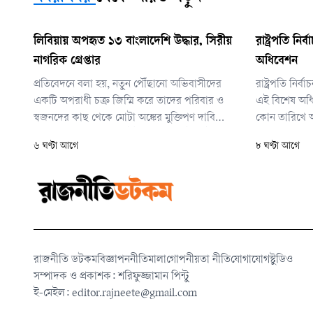
লিবিয়ায় অপহৃত ১৩ বাংলাদেশি উদ্ধার, সিরীয়
রাষ্ট্রপতি নি
নাগরিক গ্রেপ্তার
অধিবেশন
প্রতিবেদনে বলা হয়, নতুন পৌঁছানো অভিবাসীদের
রাষ্ট্রপতি নির
একটি অপরাধী চক্র জিম্মি করে তাদের পরিবার ও
এই বিশেষ অধিব
স্বজনদের কাছ থেকে মোটা অঙ্কের মুক্তিপণ দাবি
কোন তারিখে আ
করছে—এমন তথ্য পায় ইস্ট ত্রিপোলি মাইগ্র্যান্ট
এখনো চূড়ান্ত 
৬ ঘণ্টা আগে
৮ ঘণ্টা আগে
ডিটেনশন সেন্টারের তদন্ত ও গ্রেপ্তার ইউনিট।
অনুসন্ধানের পর নিশ্চিত তথ্যের ভিত্তিতে এবং
পাবলিক প্রসিকিউশনের অনুমতি নিয়ে আইনশ
রাজনীতি ডটকম
বিজ্ঞাপন
নীতিমালা
গোপনীয়তা নীতি
যোগাযোগ
স্টুডিও
সম্পাদক ও প্রকাশক: শরিফুজ্জামান পিন্টু
ই-মেইল:
editor.rajneete@gmail.com