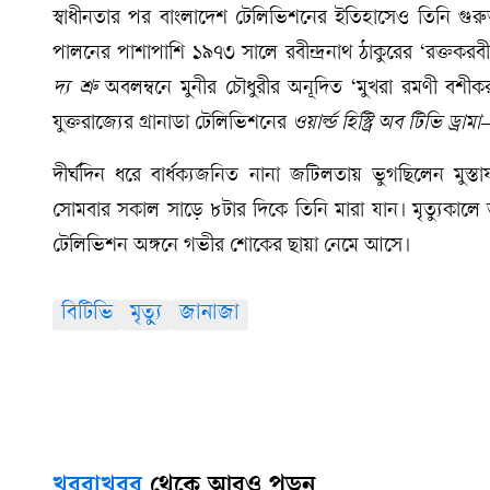
স্বাধীনতার পর বাংলাদেশ টেলিভিশনের ইতিহাসেও তিনি গুরুত
পালনের পাশাপাশি ১৯৭৩ সালে রবীন্দ্রনাথ ঠাকুরের ‘রক্তকর
দ্য শ্রু
অবলম্বনে মুনীর চৌধুরীর অনূদিত ‘মুখরা রমণী বশীক
যুক্তরাজ্যের গ্রানাডা টেলিভিশনের
ওয়ার্ল্ড হিস্ট্রি অব টিভি ড্রামা
–
দীর্ঘদিন ধরে বার্ধক্যজনিত নানা জটিলতায় ভুগছিলেন মুস্ত
সোমবার সকাল সাড়ে ৮টার দিকে তিনি মারা যান। মৃত্যুকালে ত
টেলিভিশন অঙ্গনে গভীর শোকের ছায়া নেমে আসে।
বিটিভি
মৃত্যু
জানাজা
খবরাখবর
থেকে আরও পড়ুন