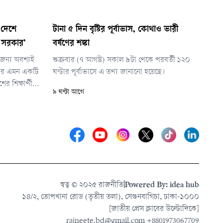
ন দেশে
টানা ৫ দিন বৃষ্টির পূর্বাভাস, কোথাও ভারী
 সরকার’
বর্ষণের শঙ্কা
ার জন্য অবশ্যই
শুক্রবার (৭ আগস্ট) সকাল ৯টা থেকে পরবর্তী ১২০
কার এমন একটি
ঘণ্টার পূর্বাভাসে এ তথ্য জানানো হয়েছে।
র শিক্ষার্থীরা
৯ ঘণ্টা আগে
স্বত্ব © ২০২৫ রাজনীতি
|
Powered By: idea hub
১৪/২, তোপখানা রোড (তৃতীয় তলা), সেগুনবাগিচা, ঢাকা-১০০০
[জাতীয় প্রেস ক্লাবের উল্টোদিকে]
rajneete.bd@gmail.com
+8801973067709