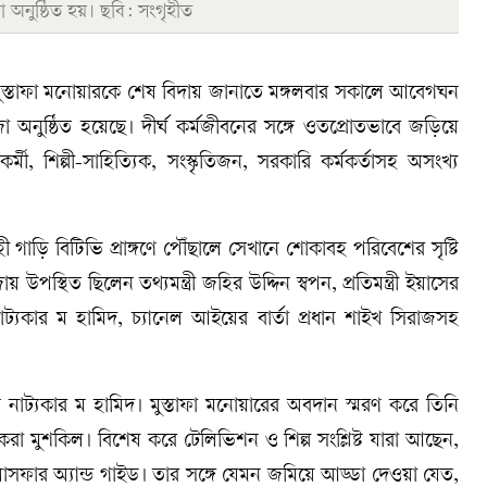
া অনুষ্ঠিত হয়। ছবি: সংগৃহীত
যাত মুস্তাফা মনোয়ারকে শেষ বিদায় জানাতে মঙ্গলবার সকালে আবেগঘন
া অনুষ্ঠিত হয়েছে। দীর্ঘ কর্মজীবনের সঙ্গে ওতপ্রোতভাবে জড়িয়ে
্মী, শিল্পী-সাহিত্যিক, সংস্কৃতিজন, সরকারি কর্মকর্তাসহ অসংখ্য
 গাড়ি বিটিভি প্রাঙ্গণে পৌঁছালে সেখানে শোকাবহ পরিবেশের সৃষ্টি
স্থিত ছিলেন তথ্যমন্ত্রী জহির উদ্দিন স্বপন, প্রতিমন্ত্রী ইয়াসের
্যকার ম হামিদ, চ্যানেল আইয়ের বার্তা প্রধান শাইখ সিরাজসহ
নাট্যকার ম হামিদ। মুস্তাফা মনোয়ারের অবদান স্মরণ করে তিনি
 করা মুশকিল। বিশেষ করে টেলিভিশন ও শিল্প সংশ্লিষ্ট যারা আছেন,
োসফার অ্যান্ড গাইড। তার সঙ্গে যেমন জমিয়ে আড্ডা দেওয়া যেত,