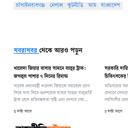
চাঁপাইনবাবগঞ্জ
নেপাল
কূটনীতি
আম
বাংলাদেশ
খবরাখবর
থেকে আরও পড়ুন
খালেদা জিয়ার বাসার সামনে বালুর ট্রাক:
সরকারি দায়িত
জগলুল পাশার ৭ দিনের রিমান্ড
চিকিৎসকের ন
সাবেক প্রধানমন্ত্রী খালেদা জিয়াকে সমাবেশে যোগ
অভিযানের সময়
দিতে বাধা দিতে গুলশানের বাসার সামনে বালুভর্তি
সেখানে সেখানে
ট্রাক রেখে প্রতিবন্ধকতা সৃষ্টি এবং পেপার স্প্রে
নরসিংদীর বেলাব
নিক্ষেপের মামলায় সাবেক যুগ্ম সচিব সৈয়দ জগলুল
চিকিৎসক ডা. 
৩ ঘণ্টা আগে
৪ ঘণ্টা আগে
পাশাকে সাত দিনের রিমান্ডে দিয়েছেন আদালত।
নিবন্ধন বাতিলের 