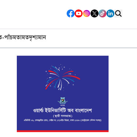
ত-পাঁচ
মতামত
দৃশ্যমান