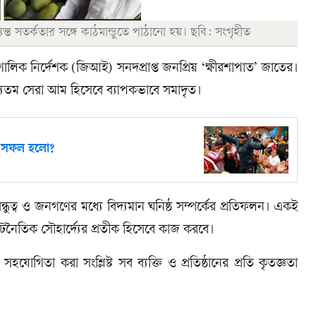
যন্ত সতর্কতার সঙ্গে কাঠমান্ডুতে পাঠানো হয়। ছবি: সংগৃহীত
ক নির্দেশক (জিআই) সনদপ্রাপ্ত জনপ্রিয় ‘ক্ষীরশাপাত’ জাতের।
্যতম সেরা আম হিসেবে ব্যাপকভাবে সমাদৃত।
বে সফল হলো?
্ধুত্ব ও জনগণের মধ্যে বিদ্যমান ঘনিষ্ঠ সম্পর্কের প্রতিফলন। একই
 কূটনৈতিক সৌহার্দ্যের প্রতীক হিসেবে কাজ করবে।
হযোগিতা করা সংশ্লিষ্ট সব ব্যক্তি ও প্রতিষ্ঠানের প্রতি কৃতজ্ঞতা