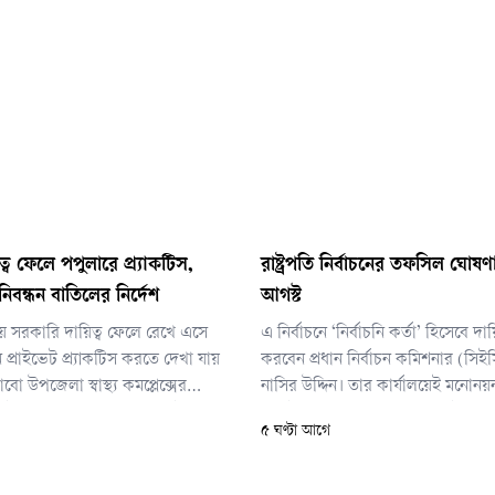
্ব ফেলে পপুলারে প্র্যাকটিস,
রাষ্ট্রপতি নির্বাচনের তফসিল ঘোষ
িবন্ধন বাতিলের নির্দেশ
আগস্ট
 সরকারি দায়িত্ব ফেলে রেখে এসে
এ নির্বাচনে ‘নির্বাচনি কর্তা’ হিসেবে দা
 প্রাইভেট প্র্যাকটিস করতে দেখা যায়
করবেন প্রধান নির্বাচন কমিশনার (সি
ো উপজেলা স্বাস্থ্য কমপ্লেক্সের
নাসির উদ্দিন। তার কার্যালয়েই মনোনয়
মইনুল হাসান চিশতীকে। এ ঘটনায় তার
বাছাই কার্যক্রম সম্পন্ন হবে। ভোট গ্র
৫ ঘণ্টা আগে
নির্দেশ দিয়েছেন স্বাস্থ্যমন্ত্রী।
সংসদের অধিবেশন কক্ষ।