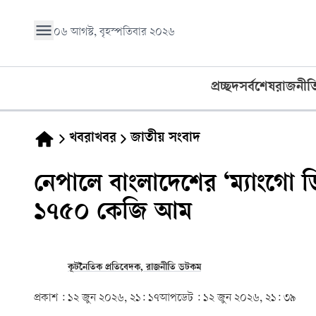
০৬ আগস্ট, বৃহস্পতিবার ২০২৬
প্রচ্ছদ
সর্বশেষ
রাজনীত
খবরাখবর
জাতীয় সংবাদ
নেপালে বাংলাদেশের ‘ম্যাংগো ডি
১৭৫০ কেজি আম
কূটনৈতিক প্রতিবেদক, রাজনীতি ডটকম
প্রকাশ :
১২ জুন ২০২৬, ২১: ১৭
আপডেট :
১২ জুন ২০২৬, ২১: ৩৯