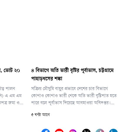
ণা, ভোট ২০
৪ বিভাগে অতি ভারী বৃষ্টির পূর্বাভাস, চট্টগ্রামে
পাহাড়ধসের শঙ্কা
য়িত্ব পালন
সক্রিয় মৌসুমি বায়ুর প্রভাবে দেশের চার বিভাগে
ইসি) এ এম এম
কোথাও কোথাও ভারী থেকে অতি ভারী বৃষ্টিপাত হতে
নপত্র জমা ও
পারে বলে পূর্বাভাস দিয়েছে আবহাওয়া অধিদপ্তর।
হণ হবে জাতীয়
একই সঙ্গে অতিভারী বর্ষণের কারণে চট্টগ্রাম বিভাগের
৫ ঘণ্টা আগে
পাহাড়ি এলাকায় কোথাও কোথাও ভূমিধসের আশঙ্কার
কথাও জানিয়েছে সংস্থাটি।