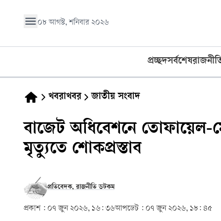
০৮ আগস্ট, শনিবার ২০২৬
প্রচ্ছদ
সর্বশেষ
রাজনীত
খবরাখবর
জাতীয় সংবাদ
বাজেট অধিবেশনে তোফায়েল-মো
মৃত্যুতে শোকপ্রস্তাব
প্রতিবেদক, রাজনীতি ডটকম
প্রকাশ :
০৭ জুন ২০২৬, ১৬: ৩৬
আপডেট :
০৭ জুন ২০২৬, ১৮: ৪৫