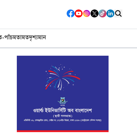
ত-পাঁচ
মতামত
দৃশ্যমান