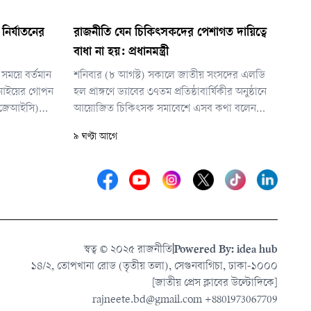
ির্যাতনের
রাজনীতি যেন চিকিৎসকদের পেশাগত দায়িত্বে
বাধা না হয়: প্রধানমন্ত্রী
সময়ে বর্তমান
শনিবার (৮ আগস্ট) সকালে জাতীয় সংসদের এলডি
এফআইয়ের গোপন
হল প্রাঙ্গণে ড্যাবের ৩৭তম প্রতিষ্ঠাবার্ষিকীর অনুষ্ঠানে
 (জেআইসি)
আয়োজিত চিকিৎসক সমাবেশে এসব কথা বলেন
আন্তর্জাতিক
প্রধানমন্ত্রী।
৯ ঘণ্টা আগে
 মো. আমিনুল
স্বত্ব © ২০২৫ রাজনীতি
|
Powered By: idea hub
১৪/২, তোপখানা রোড (তৃতীয় তলা), সেগুনবাগিচা, ঢাকা-১০০০
[জাতীয় প্রেস ক্লাবের উল্টোদিকে]
rajneete.bd@gmail.com
+8801973067709