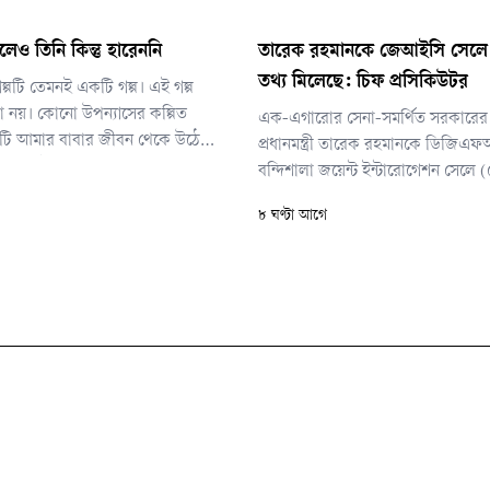
ালেও তিনি কিন্তু হারেননি
তারেক রহমানকে জেআইসি সেলে ন
তথ্য মিলেছে: চিফ প্রসিকিউটর
্পটি তেমনই একটি গল্প। এই গল্প
নয়। কোনো উপন্যাসের কল্পিত
এক-এগারোর সেনা-সমর্থিত সরকারের 
 এটি আমার বাবার জীবন থেকে উঠে
প্রধানমন্ত্রী তারেক রহমানকে ডিজি
্বাসের ইতিহাস।
বন্দিশালা জয়েন্ট ইন্টারোগেশন সেলে
নির্যাতনের তথ্য পাওয়ার কথা বলেছেন 
৮ ঘণ্টা আগে
অপরাধ ট্রাইব্যুনালের চিফ প্রসিকিউটর
ইসলাম।