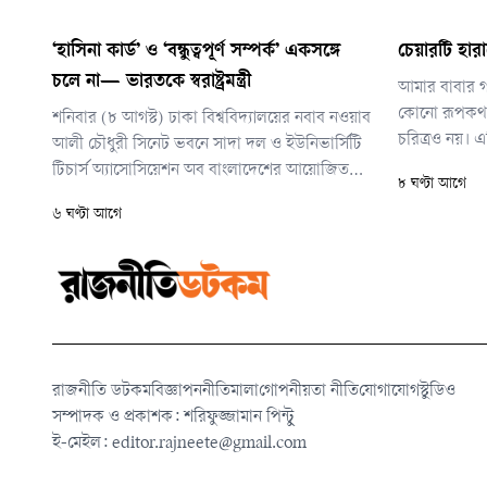
‘হাসিনা কার্ড’ ও ‘বন্ধুত্বপূর্ণ সম্পর্ক’ একসঙ্গে
চেয়ারটি হার
চলে না— ভারতকে স্বরাষ্ট্রমন্ত্রী
আমার বাবার গল
কোনো রূপকথা 
শনিবার (৮ আগস্ট) ঢাকা বিশ্ববিদ্যালয়ের নবাব নওয়াব
চরিত্রও নয়।
আলী চৌধুরী সিনেট ভবনে সাদা দল ও ইউনিভার্সিটি
আসা এক দীর্ঘশ
টিচার্স অ্যাসোসিয়েশন অব বাংলাদেশের আয়োজিত
৮ ঘণ্টা আগে
এক আলোচনা সভায় তিনি এসব কথা বলেন।
৬ ঘণ্টা আগে
রাজনীতি ডটকম
বিজ্ঞাপন
নীতিমালা
গোপনীয়তা নীতি
যোগাযোগ
স্টুডিও
সম্পাদক ও প্রকাশক: শরিফুজ্জামান পিন্টু
ই-মেইল:
editor.rajneete@gmail.com