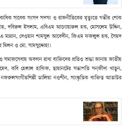
রা একাধিক সাবেক সংসদ সদস্য ও রাজনীতিকের মৃত্যুতে গভীর শোক
্লাহ, দবিরুল ইসলাম, এবিএম আনোয়ারুল হক, মোসলেম উদ্দিন,
এ মান্নান, দেওয়ান শামসুল আবেদীন, জিএম ফজলুল হক, সৈয়দ
 মিলন ও মো. সামসুদ্দোহা।
ম ও সমাজসেবায় অবদান রাখা ব্যক্তিদের প্রতিও শ্রদ্ধা জানায় জাতীয়
দ, কবি হেলাল হাফিজ, ছায়ানটের সভাপতি সন্‌জীদা খাতুন,
 নজরুলসংগীতশিল্পী ডালিয়া নওশীন, সাংস্কৃতিক ব্যক্তিত্ব আতাউর