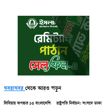
খবরাখবর
থেকে আরও পড়ুন
লিবিয়ায় অপহৃত ১৩ বাংলাদেশি
রাষ্ট্রপতি নির্বাচন: সংসদে ডাকা