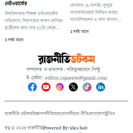
প্রধানমন্ত্রী।
নেটওয়ার্কের
রোববার (৯ আগস্ট) দুপুরে
আগারগাঁওয়ের নির্বাচন ভবনে
বিশ্ববিদ্যালয় শিক্ষক নেটওয়ার্কের
সাংবাদিকদের এ তথ্য জানান
অভিযোগ, নিরাপত্তার কারণ দেখিয়ে
নির্বাচন কমিশনের (ইসি) সিনিয়র
ছাত্রীদের জন্য রাত ১০টা থেকে
৩ ঘণ্টা আগে
সচিব আখতার আহমেদ।
ভোর ৬টা পর্যন্ত যে ‘সান্ধ্য আইন’
৩ ঘণ্টা আগে
চালু রয়েছে, তা অনেক ক্ষেত্রে
হয়রানির কারণ হয়ে দাঁড়িয়েছে।
দূরপাল্লার যাত্রা শেষে রাতে হলে
ফিরলে গেটে অপেক্ষা করা, জরুরি
সম্পাদক ও প্রকাশক: শরিফুজ্জামান পিন্টু
প্রয়োজনে বাইরে যাওয়া কিংবা
ই-মেইল:
editor.rajneete@gmail.com
চিকিৎসার প্রয়োজনে বের হওয়ার
রাজনীতি ডটকম
বিজ্ঞাপন
নীতিমালা
গোপনীয়তা নীতি
যোগাযোগ
স্টুডিও
স্বত্ব © ২০২৫ রাজনীতি
|
Powered By: idea hub