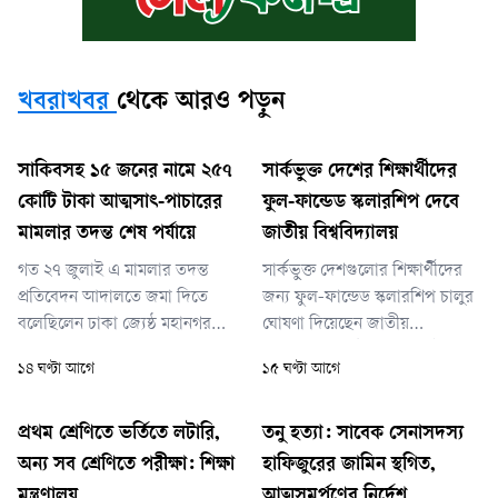
খবরাখবর
থেকে আরও পড়ুন
সাকিবসহ ১৫ জনের নামে ২৫৭
সার্কভুক্ত দেশের শিক্ষার্থীদের
কোটি টাকা আত্মসাৎ-পাচারের
ফুল-ফান্ডেড স্কলারশিপ দেবে
মামলার তদন্ত শেষ পর্যায়ে
জাতীয় বিশ্ববিদ্যালয়
গত ২৭ জুলাই এ মামলার তদন্ত
সার্কভুক্ত দেশগুলোর শিক্ষার্থীদের
প্রতিবেদন আদালতে জমা দিতে
জন্য ফুল-ফান্ডেড স্কলারশিপ চালুর
বলেছিলেন ঢাকা জ্যেষ্ঠ মহানগর
ঘোষণা দিয়েছেন জাতীয়
বিশেষ জজ শাহজাহান কবির। সে
বিশ্ববিদ্যালয়ের উপাচার্য (ভাইস
১৪ ঘণ্টা আগে
১৫ ঘণ্টা আগে
দিন দুদক প্রতিবেদন জমা দিতে না
চ্যান্সেলর) অধ্যাপক ড. এ এস এম
পারলে বিচারক আগামী ৩০
আমানুল্লাহ। তিনি বলেছেন, বিশেষ
সেপ্টেম্বর প্রতিবেদন জমার পরবর্তী
করে নেপালের শিক্ষার্থীদের জন্য
প্রথম শ্রেণিতে ভর্তিতে লটারি,
তনু হত্যা: সাবেক সেনাসদস্য
দিন নির্ধারণ করে দেন।
জাতীয় বিশ্ববিদ্যালয়ে সম্পূর্ণ বিনা
অন্য সব শ্রেণিতে পরীক্ষা: শিক্ষা
হাফিজুরের জামিন স্থগিত,
খরচে উচ্চশিক্ষার সুযোগ উন্মুক্ত করা
মন্ত্রণালয়
আত্মসমর্পণের নির্দেশ