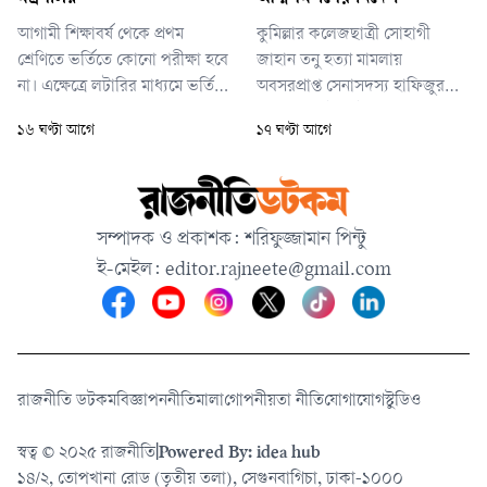
হবে।
আগামী শিক্ষাবর্ষ থেকে প্রথম
কুমিল্লার কলেজছাত্রী সোহাগী
শ্রেণিতে ভর্তিতে কোনো পরীক্ষা হবে
জাহান তনু হত্যা মামলায়
না। এক্ষেত্রে লটারির মাধ্যমে ভর্তি
অবসরপ্রাপ্ত সেনাসদস্য হাফিজুর
কার্যক্রম পরিচালনা করা হবে। তবে
রহমানের হাইকোর্ট থেকে পাওয়া
১৬ ঘণ্টা আগে
১৭ ঘণ্টা আগে
প্রাথমিক ও মাধ্যমিক বিদ্যালয়ের
জামিন স্থগিত করেছেন আপিল
দ্বিতীয় থেকে নবম শ্রেণিতে ভর্তি
বিভাগের চেম্বার আদালত। একই
পরীক্ষা নেওয়া হবে।
সঙ্গে তাকে ২৪ ঘণ্টার মধ্যে
আত্মসমর্পণের নির্দেশ দেওয়া
সম্পাদক ও প্রকাশক: শরিফুজ্জামান পিন্টু
হয়েছে।
ই-মেইল:
editor.rajneete@gmail.com
রাজনীতি ডটকম
বিজ্ঞাপন
নীতিমালা
গোপনীয়তা নীতি
যোগাযোগ
স্টুডিও
স্বত্ব © ২০২৫ রাজনীতি
|
Powered By: idea hub
১৪/২, তোপখানা রোড (তৃতীয় তলা), সেগুনবাগিচা, ঢাকা-১০০০