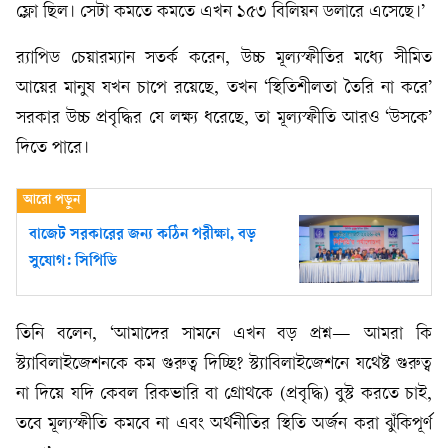
ফ্লো ছিল। সেটা কমতে কমতে এখন ১৫৩ বিলিয়ন ডলারে এসেছে।’
র‍্যাপিড চেয়ারম্যান সতর্ক করেন, উচ্চ মূল্যস্ফীতির মধ্যে সীমিত
আয়ের মানুষ যখন চাপে রয়েছে, তখন ‘স্থিতিশীলতা তৈরি না করে’
সরকার উচ্চ প্রবৃদ্ধির যে লক্ষ্য ধরেছে, তা মূল্যস্ফীতি আরও ‘উসকে’
দিতে পারে।
বাজেট সরকারের জন্য কঠিন পরীক্ষা, বড়
সুযোগ: সিপিডি
তিনি বলেন, ‘আমাদের সামনে এখন বড় প্রশ্ন— আমরা কি
স্ট্যাবিলাইজেশনকে কম গুরুত্ব দিচ্ছি? স্ট্যাবিলাইজেশনে যথেষ্ট গুরুত্ব
না দিয়ে যদি কেবল রিকভারি বা গ্রোথকে (প্রবৃদ্ধি) বুস্ট করতে চাই,
তবে মূল্যস্ফীতি কমবে না এবং অর্থনীতির স্থিতি অর্জন করা ঝুঁকিপূর্ণ