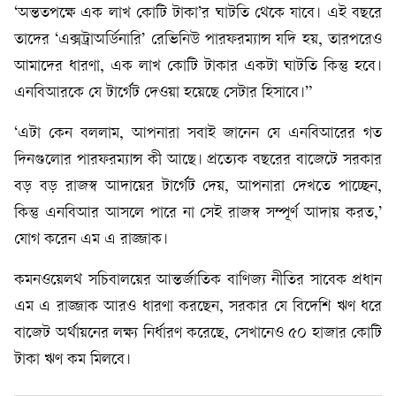
‘অন্ততপক্ষে এক লাখ কোটি টাকা’র ঘাটতি থেকে যাবে। এই বছরে
তাদের ‘এক্সট্রাঅর্ডিনারি’ রেভিনিউ পারফরম্যান্স যদি হয়, তারপরেও
আমাদের ধারণা, এক লাখ কোটি টাকার একটা ঘাটতি কিন্তু হবে।
এনবিআরকে যে টার্গেট দেওয়া হয়েছে সেটার হিসাবে।”
‘এটা কেন বললাম, আপনারা সবাই জানেন যে এনবিআরের গত
দিনগুলোর পারফরম্যান্স কী আছে। প্রত্যেক বছরের বাজেটে সরকার
বড় বড় রাজস্ব আদায়ের টার্গেট দেয়, আপনারা দেখতে পাচ্ছেন,
কিন্তু এনবিআর আসলে পারে না সেই রাজস্ব সম্পূর্ণ আদায় করত,’
যোগ করেন এম এ রাজ্জাক।
কমনওয়েলথ সচিবালয়ের আন্তর্জাতিক বাণিজ্য নীতির সাবেক প্রধান
এম এ রাজ্জাক আরও ধারণা করছেন, সরকার যে বিদেশি ঋণ ধরে
বাজেট অর্থায়নের লক্ষ্য নির্ধারণ করেছে, সেখানেও ৫০ হাজার কোটি
টাকা ঋণ কম মিলবে।