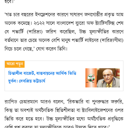
হবে।’
‘গত চার বছরের ইনফ্লেশনের কারণে সাধারণ জনগোষ্ঠীর প্রকৃত আয়
অনেক কমেছে। ২০২২ সালে বাংলাদেশ ব্যুরো অফ স্ট্যাটিসটিক্স শেষ
যে পভার্টি (দারিদ্র্য) জরিপ করেছিল, উচ্চ মূল্যস্ফীতির কারণে
বর্তমানে তার চেয়ে অনেক বেশি মানুষ পভার্টি লাইনের (দারিদ্র্যসীমা)
নিচে চলে গেছে,’ যোগ করেন তিনি।
চিন্তাশীল বাজেট, বাস্তবায়নের আর্থিক ভিত্তি
দুর্বল: দেবপ্রিয় ভট্টাচার্য
র‍্যাপিড চেয়ারম্যান আরও বলেন, ‘রিকভারি বা পুনরুদ্ধার জরুরি,
কিন্তু তা অবশ্যই অর্থনৈতিক স্থিতিশীলতা বা স্ট্যাবিলাইজেশনের ওপর
ভিত্তি করে হতে হবে। উচ্চ মূল্যস্ফীতির মধ্যে অর্থনৈতিক প্রবৃদ্ধিকে
বেশি পুশ করলে তা মূল্যস্ফীতিকে আরও উসকে দিতে পারে।’