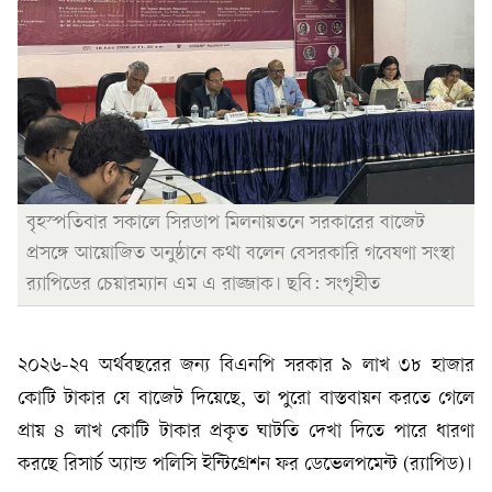
বৃহস্পতিবার সকালে সিরডাপ মিলনায়তনে সরকারের বাজেট
প্রসঙ্গে আয়োজিত অনুষ্ঠানে কথা বলেন বেসরকারি গবেষণা সংস্থা
র‍্যাপিডের চেয়ারম্যান এম এ রাজ্জাক। ছবি: সংগৃহীত
২০২৬-২৭ অর্থবছরের জন্য বিএনপি সরকার ৯ লাখ ৩৮ হাজার
কোটি টাকার যে বাজেট দিয়েছে, তা পুরো বাস্তবায়ন করতে গেলে
প্রায় ৪ লাখ কোটি টাকার প্রকৃত ঘাটতি দেখা দিতে পারে ধারণা
করছে রিসার্চ অ্যান্ড পলিসি ইন্টিগ্রেশন ফর ডেভেলপমেন্ট (র‍্যাপিড)।