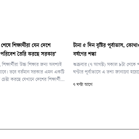
শেষে শিক্ষার্থীরা যেন দেশে
টানা ৫ দিন বৃষ্টির পূর্বাভাস, কোথ
 পরিবেশ তৈরি করছে সরকার’
বর্ষণের শঙ্কা
ন, শিক্ষার্থীরা উচ্চ শিক্ষার জন্য অবশ্যই
শুক্রবার (৭ আগস্ট) সকাল ৯টা থেকে 
যাবে। তবে বর্তমান সরকার এমন একটি
ঘণ্টার পূর্বাভাসে এ তথ্য জানানো হয়ে
েষ্টা করছে যেখানে দেশের শিক্ষার্থীরা
৭ ঘণ্টা আগে
ফিরে আসবেন।