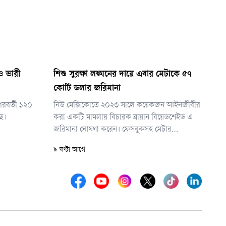
াও ভারী
শিশু সুরক্ষা লঙ্ঘনের দায়ে এবার মেটাকে ৫৭
কোটি ডলার জরিমানা
পরবর্তী ১২০
নিউ মেক্সিকোতে ২০২৩ সালে কয়েকজন আইনজীবীর
ছে।
করা একটি মামলায় বিচারক ব্রায়ান বিয়েডশেইড এ
জরিমানা ঘোষণা করেন। ফেসবুকসহ মেটার
প্ল্যাটফর্মগুলো শিশুদের বিপদে ফেলেছে, তাদের যৌন
৯ ঘণ্টা আগে
উত্তেজক উপাদান ও যৌন শিকারীদের সংস্পর্শে
এনেছে— এমন অভিযোগ এনে মেটাকে দায়বদ্ধ করার
দাবি করা হয়েছিল মামলায়।