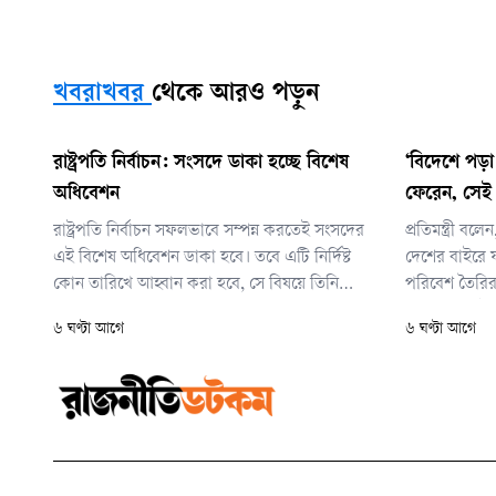
খবরাখবর
থেকে আরও পড়ুন
রাষ্ট্রপতি নির্বাচন: সংসদে ডাকা হচ্ছে বিশেষ
‘বিদেশে পড়া 
অধিবেশন
ফেরেন, সেই
রাষ্ট্রপতি নির্বাচন সফলভাবে সম্পন্ন করতেই সংসদের
প্রতিমন্ত্রী বলে
এই বিশেষ অধিবেশন ডাকা হবে। তবে এটি নির্দিষ্ট
দেশের বাইরে 
কোন তারিখে আহ্বান করা হবে, সে বিষয়ে তিনি
পরিবেশ তৈরির চ
এখনো চূড়ান্ত কিছু জানাননি।
আবার দেশেই 
৬ ঘণ্টা আগে
৬ ঘণ্টা আগে