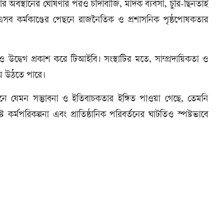
োর অবস্থানের ঘোষণার পরও চাঁদাবাজি, মাদক ব্যবসা, চুরি-ছিনতাই
 এসব কর্মকাণ্ডের পেছনে রাজনৈতিক ও প্রশাসনিক পৃষ্ঠপোষকতার
েও উদ্বেগ প্রকাশ করে টিআইবি। সংস্থাটির মতে, সাম্প্রদায়িকতা ও
হয়ে উঠতে পারে।
িনে যেমন সম্ভাবনা ও ইতিবাচকতার ইঙ্গিত পাওয়া গেছে, তেমনি
্ট কর্মপরিকল্পনা এবং প্রাতিষ্ঠানিক পরিবর্তনের ঘাটতিও স্পষ্টভাবে