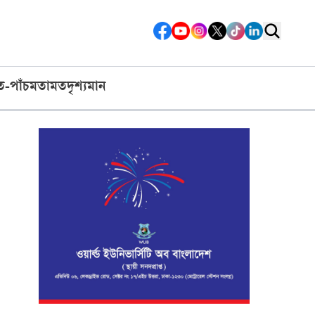
ত-পাঁচ
মতামত
দৃশ্যমান