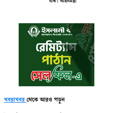
যাক: আইনমন্ত্রী
খবরাখবর
থেকে আরও পড়ুন