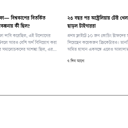
ফা— বিশ্বকাপের বিতর্কিত
২৩ বছর পর অস্ট্রেলিয়ায় টেস্ট খ
কল্পনায় কী ছিল?
ছাড়ল টাইগাররা
িফা দাবি করেছিল, এই উদ্যোগের
প্রথম ফ্লাইটে ১০ জন কোচিং স্টাফদের 
 ফুটবলে আরও বেশি অর্থ বিনিয়োগ করা
দিয়েছেন কয়েকজন ক্রিকেটারও। তান
বে সমালোচকদের আশঙ্কা ছিল, এর
অমিত হাসান একসঙ্গে এলেও আলাদা
কাপের মতো সবচেয়ে মূল্যবান ফুটবল
বিমানবন্দরে পৌঁছান তাইজুল ইসলাম, 
৭ দিন আগে
 বেসরকারি বিনিয়োগকারীদের
রহিম, খালেদ আহমেদ ও সাদমান ইসলাম
রভাব তৈরি হবে। সেই বিতর্কই শেষ পর্যন্ত
তারকাদের কাছ থেকে দেখতে ভিড় ক
স্তে দেয়।
সমর্থক। তবে এদিন ক্যামেরার সামনে
রাজি হননি কেউই।