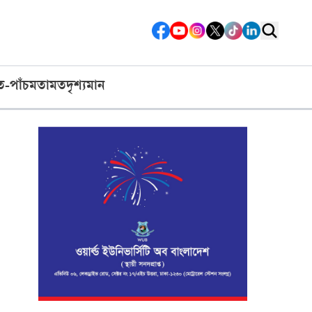
ত-পাঁচ
মতামত
দৃশ্যমান