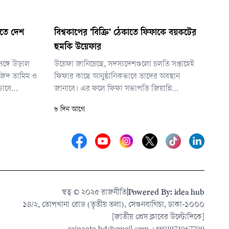
েলতে দেশ
বিশ্বকাপের ‘বিক্রি’ ঠেকাতে ফিফাকে বয়কটের
হুমকি উয়েফার
সঙ্গে উড়াল
উয়েফা জানিয়েছে, সদস্যদেশগুলো চলতি সপ্তাহেই
জিদ তামিম ও
ফিফার কাছে আনুষ্ঠানিকভাবে তাদের অবস্থান
ভাবে
জানাবে। এর ফলে ফিফা সভাপতি জিয়ান্নি
মুশফিকুর
ইনফান্তিনোর পরিকল্পনা এখন বড় বাধার মুখে পড়েছে।
৮ দিন আগে
। প্রিয়
রেন অনেক
 কথা বলতে
স্বত্ব © ২০২৫ রাজনীতি
|
Powered By: idea hub
১৪/২, তোপখানা রোড (তৃতীয় তলা), সেগুনবাগিচা, ঢাকা-১০০০
[জাতীয় প্রেস ক্লাবের উল্টোদিকে]