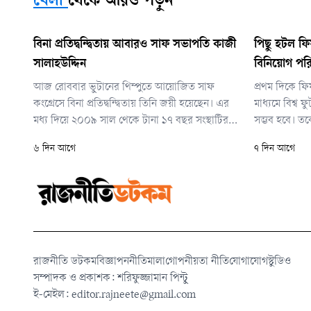
খেলা
থেকে আরও পড়ুন
বিনা প্রতিদ্বন্দ্বিতায় আবারও সাফ সভাপতি কাজী
পিছু হটল ফি
সালাহউদ্দিন
বিনিয়োগ পরি
আজ রোববার ভুটানের থিম্পুতে আয়োজিত সাফ
প্রথম দিকে ফ
কংগ্রেসে বিনা প্রতিদ্বন্দ্বিতায় তিনি জয়ী হয়েছেন। এর
মাধ্যমে বিশ্ব
মধ্য দিয়ে ২০০৯ সাল থেকে টানা ১৭ বছর সংস্থাটির
সম্ভব হবে। ত
শীর্ষ পদে দায়িত্ব পালন অব্যাহত রাখলেন তিনি।
মাধ্যমে বিশ্ব
৬ দিন আগে
৭ দিন আগে
সম্পদের ওপর
দীর্ঘমেয়াদি প্
পরিকল্পনাটি ভে
রাজনীতি ডটকম
বিজ্ঞাপন
নীতিমালা
গোপনীয়তা নীতি
যোগাযোগ
স্টুডিও
সম্পাদক ও প্রকাশক: শরিফুজ্জামান পিন্টু
ই-মেইল:
editor.rajneete@gmail.com