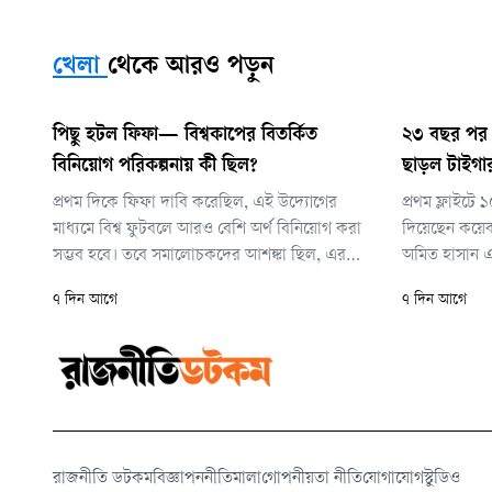
খেলা
থেকে আরও পড়ুন
পিছু হটল ফিফা— বিশ্বকাপের বিতর্কিত
২৩ বছর পর অস
বিনিয়োগ পরিকল্পনায় কী ছিল?
ছাড়ল টাইগা
প্রথম দিকে ফিফা দাবি করেছিল, এই উদ্যোগের
প্রথম ফ্লাইটে
মাধ্যমে বিশ্ব ফুটবলে আরও বেশি অর্থ বিনিয়োগ করা
দিয়েছেন কয়ে
সম্ভব হবে। তবে সমালোচকদের আশঙ্কা ছিল, এর
অমিত হাসান 
মাধ্যমে বিশ্বকাপের মতো সবচেয়ে মূল্যবান ফুটবল
বিমানবন্দরে 
৭ দিন আগে
৭ দিন আগে
সম্পদের ওপর বেসরকারি বিনিয়োগকারীদের
রহিম, খালেদ 
দীর্ঘমেয়াদি প্রভাব তৈরি হবে। সেই বিতর্কই শেষ পর্যন্ত
তারকাদের কা
পরিকল্পনাটি ভেস্তে দেয়।
সমর্থক। তবে 
রাজি হননি ক
রাজনীতি ডটকম
বিজ্ঞাপন
নীতিমালা
গোপনীয়তা নীতি
যোগাযোগ
স্টুডিও