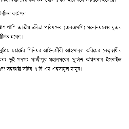
 সেদিনই নির্বাচনের ফলাফল ঘোষণা করা হবে বলে জানানো হয়েছে।
র্বাচন কমিশন।
। পাশাপাশি জাতীয় ক্রীড়া পরিষদের (এনএসসি) মনোনয়নেও দুজন
াচিত হবেন।
েন সুপ্রিম কোর্টের সিনিয়র আইনজীবী আহসানুল করিমের নেতৃত্বাধীন
অন্য দুই সদস্য গাজীপুর মহানগরের পুলিশ কমিশনার ইসরাইল
বং সহকারী সচিব এ বি এম এহসানুল মামুন।