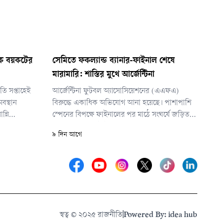
াকে বয়কটের
সেমিতে ফকল্যান্ড ব্যানার-ফাইনাল শেষে
মারামারি: শাস্তির মুখে আর্জেন্টিনা
ি সপ্তাহেই
আর্জেন্টিনা ফুটবল অ্যাসোসিয়েশনের (এএফএ)
বস্থান
বিরুদ্ধে একাধিক অভিযোগ আনা হয়েছে। পাশাপাশি
্নি
স্পেনের বিপক্ষে ফাইনালের পর মাঠে সংঘর্ষে জড়িত
র মুখে পড়েছে।
কয়েকজন আর্জেন্টাইন খেলোয়াড় ও কর্মকর্তার
৯ দিন আগে
বিরুদ্ধেও আলাদা অভিযোগ গঠন করা হয়েছে।
স্বত্ব © ২০২৫ রাজনীতি
|
Powered By: idea hub