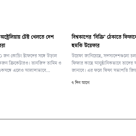
্ট্রেলিয়ায় টেস্ট খেলতে দেশ
বিশ্বকাপের ‘বিক্রি’ ঠেকাতে ফিফ
ররা
হুমকি উয়েফার
 ১০ জন কোচিং স্টাফদের সঙ্গে উড়াল
উয়েফা জানিয়েছে, সদস্যদেশগুলো চলত
কজন ক্রিকেটারও। তানজিদ তামিম ও
ফিফার কাছে আনুষ্ঠানিকভাবে তাদের অ
একসঙ্গে এলেও আলাদাভাবে
জানাবে। এর ফলে ফিফা সভাপতি জিয়ান
পৌঁছান তাইজুল ইসলাম, মুশফিকুর
ইনফান্তিনোর পরিকল্পনা এখন বড় বাধা
৭ দিন আগে
আহমেদ ও সাদমান ইসলাম। প্রিয়
ছ থেকে দেখতে ভিড় করেন অনেক
এদিন ক্যামেরার সামনে কথা বলতে
েউই।