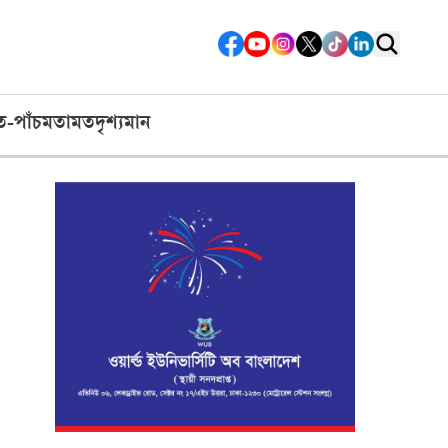
ত-পাঁচ
মতামত
দৃশ্যমান