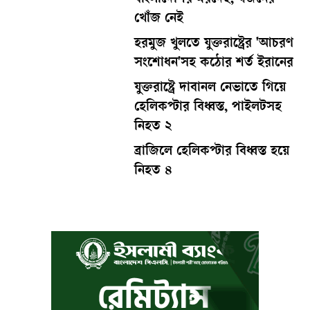
খোঁজ নেই
হরমুজ খুলতে যুক্তরাষ্ট্রের 'আচরণ
সংশোধন'সহ কঠোর শর্ত ইরানের
যুক্তরাষ্ট্রে দাবানল নেভাতে গিয়ে
হেলিকপ্টার বিধ্বস্ত, পাইলটসহ
নিহত ২
ব্রাজিলে হেলিকপ্টার বিধ্বস্ত হয়ে
নিহত ৪