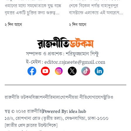
সব দিক আরও
ওমানের মধ্যে সমঝোতাকে যুদ্ধ বন্ধে
থেকে বিকেল পর্যন্ত বাহাদুরপুর
বৃহত্তর একটি চুক্তির জন্য গুরুত্বপূর্ণ
বাসস্ট্যান্ড এলাকায় এই অবরোধ
বলে মনে করা হচ্ছে। গত ২৮
চলে।
২ দিন আগে
২ দিন আগে
ফেব্রুয়ারি ইরানে যুক্তরাষ্ট্র ও
ইসরায়েলের হামলার মধ্য দিয়ে যুদ্ধ
শুরু হয়। এর পর বিশ্বের গুরুত্বপূর্ণ
জ্বালানি রপ্তানি পথ হরমুজ
সম্পাদক ও প্রকাশক: শরিফুজ্জামান পিন্টু
প্রণালিতে ইরান কার্যত নিয়ন্ত্রণ
ই-মেইল:
editor.rajneete@gmail.com
প্রতিষ্ঠা করে।
রাজনীতি ডটকম
বিজ্ঞাপন
নীতিমালা
গোপনীয়তা নীতি
যোগাযোগ
স্টুডিও
স্বত্ব © ২০২৫ রাজনীতি
|
Powered By: idea hub
১৪/২, তোপখানা রোড (তৃতীয় তলা), সেগুনবাগিচা, ঢাকা-১০০০
[জাতীয় প্রেস ক্লাবের উল্টোদিকে]