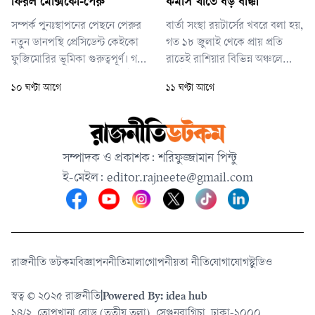
ফিরল মেক্সিকো-পেরু
কমার্স খাতে বড় ধাক্কা
শিক্ষাপ্রতিষ্ঠানও।
সম্পর্ক পুনঃস্থাপনের পেছনে পেরুর
বার্তা সংস্থা রয়টার্সের খবরে বলা হয়,
নতুন ডানপন্থি প্রেসিডেন্ট কেইকো
গত ১৮ জুলাই থেকে প্রায় প্রতি
ফুজিমোরির ভূমিকা গুরুত্বপূর্ণ। গত
রাতেই রাশিয়ার বিভিন্ন অঞ্চলে
জুলাইয়ে দায়িত্ব নেওয়ার আগেই
ওয়াইল্ডবেরিজের গুদামগুলোতে
১০ ঘণ্টা আগে
১১ ঘণ্টা আগে
তিনি মেক্সিকোর সঙ্গে সম্পর্ক
হামলা হচ্ছে। এখন পর্যন্ত অন্তত
স্বাভাবিক করার আগ্রহ প্রকাশ
২০টি গুদাম লক্ষ্যবস্তু হয়েছে। এসব
করেছিলেন।
হামলায় বড় অগ্নিকাণ্ড, বিপুল
পরিমাণ পণ্যের ক্ষয়ক্ষতি এবং
সম্পাদক ও প্রকাশক: শরিফুজ্জামান পিন্টু
দেশটির বিস্তৃত সরবরাহ নেটওয়ার্কে
ই-মেইল:
editor.rajneete@gmail.com
বড় ধরনের বিঘ্ন সৃষ্টি হয়
রাজনীতি ডটকম
বিজ্ঞাপন
নীতিমালা
গোপনীয়তা নীতি
যোগাযোগ
স্টুডিও
স্বত্ব © ২০২৫ রাজনীতি
|
Powered By: idea hub
১৪/২, তোপখানা রোড (তৃতীয় তলা), সেগুনবাগিচা, ঢাকা-১০০০