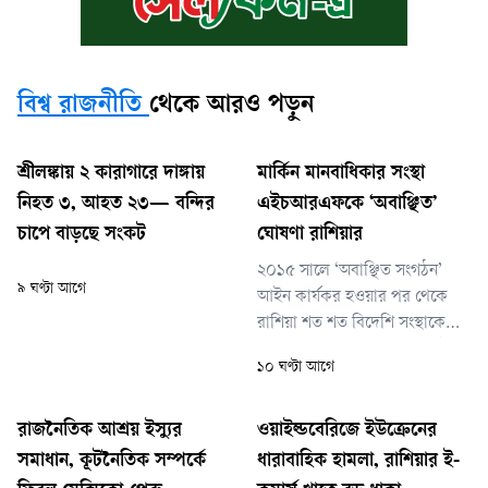
বিশ্ব রাজনীতি
থেকে আরও পড়ুন
শ্রীলঙ্কায় ২ কারাগারে দাঙ্গায়
মার্কিন মানবাধিকার সংস্থা
নিহত ৩, আহত ২৩— বন্দির
এইচআরএফকে ‘অবাঞ্ছিত’
চাপে বাড়ছে সংকট
ঘোষণা রাশিয়ার
২০১৫ সালে ‘অবাঞ্ছিত সংগঠন’
৯ ঘণ্টা আগে
আইন কার্যকর হওয়ার পর থেকে
রাশিয়া শত শত বিদেশি সংস্থাকে
কালো তালিকাভুক্ত করেছে। এই
১০ ঘণ্টা আগে
তালিকায় রয়েছে অ্যামনেস্টি
ইন্টারন্যাশনাল, হিউম্যান রাইটস
ওয়াচ, বিভিন্ন স্বাধীন সংবাদমাধ্যম
রাজনৈতিক আশ্রয় ইস্যুর
ওয়াইল্ডবেরিজে ইউক্রেনের
এবং যুক্তরাষ্ট্রের ইয়েল ও স্ট্যানফোর্ড
সমাধান, কূটনৈতিক সম্পর্কে
ধারাবাহিক হামলা, রাশিয়ার ই-
বিশ্ববিদ্যালয়ের মতো