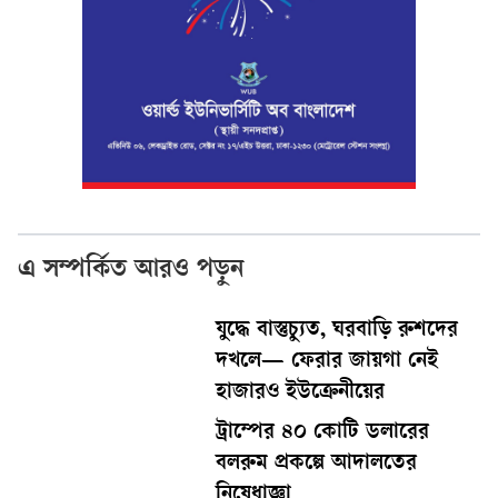
এ সম্পর্কিত আরও পড়ুন
যুদ্ধে বাস্তুচ্যুত, ঘরবাড়ি রুশদের
দখলে— ফেরার জায়গা নেই
হাজারও ইউক্রেনীয়ের
ট্রাম্পের ৪০ কোটি ডলারের
বলরুম প্রকল্পে আদালতের
নিষেধাজ্ঞা