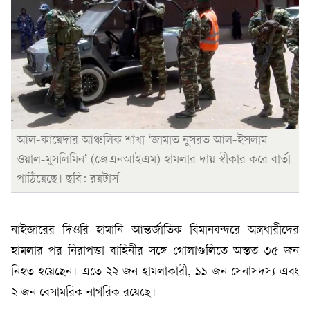
আল-কায়েদার আঞ্চলিক শাখা ‘জামাত নুসরত আল-ইসলাম
ওয়াল-মুসলিমিন’ (জেএনআইএম) হামলার দায় স্বীকার করে বার্তা
পাঠিয়েছে। ছবি: রয়টার্স
নাইজারের দিওরি হামানি আন্তর্জাতিক বিমানবন্দরে অস্ত্রধারীদের
হামলার পর নিরাপত্তা বাহিনীর সঙ্গে গোলাগুলিতে অন্তত ৩৫ জন
নিহত হয়েছেন। এতে ২২ জন হামলাকারী, ১১ জন সেনাসদস্য এবং
২ জন বেসামরিক নাগরিক রয়েছে।