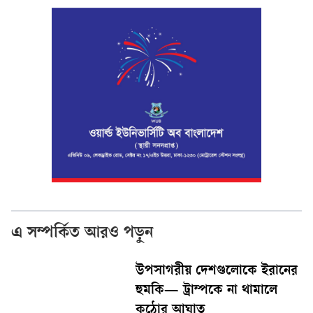
এ সম্পর্কিত আরও পড়ুন
উপসাগরীয় দেশগুলোকে ইরানের
হুমকি— ট্রাম্পকে না থামালে
কঠোর আঘাত