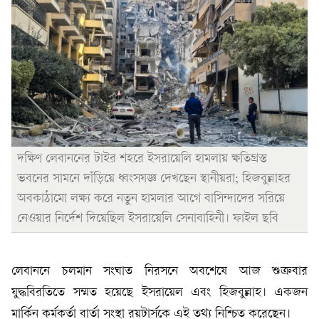
দক্ষিণ লেবাননের টাইর শহরে ইসরায়েলি হামলায় ক্ষতিগ্রস্ত
ভবনের সামনে দাঁড়িয়ে ধ্বংসযজ্ঞ দেখছেন স্থানীয়রা; হিজবুল্লাহর
অবকাঠামো লক্ষ্য করে নতুন হামলার আগে বাসিন্দাদের সরিয়ে
নেওয়ার নির্দেশ দিয়েছিল ইসরায়েলি সেনাবাহিনী। ফাইল ছবি
লেবাননে চলমান সংঘাত নিরসনে অবশেষে আজ শুক্রবার
যুদ্ধবিরতিতে সম্মত হয়েছে ইসরায়েল এবং হিজবুল্লাহ। একজন
মার্কিন কর্মকর্তা বার্তা সংস্থা রয়টার্সকে এই তথ্য নিশ্চিত করেছেন।