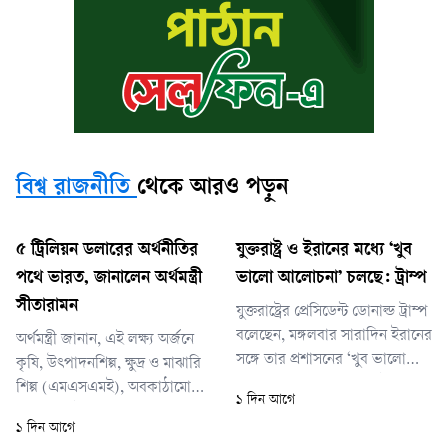
বিশ্ব রাজনীতি
থেকে আরও পড়ুন
৫ ট্রিলিয়ন ডলারের অর্থনীতির
যুক্তরাষ্ট্র ও ইরানের মধ্যে ‘খুব
পথে ভারত, জানালেন অর্থমন্ত্রী
ভালো আলোচনা’ চলছে: ট্রাম্প
সীতারামন
যুক্তরাষ্ট্রের প্রেসিডেন্ট ডোনাল্ড ট্রাম্প
বলেছেন, মঙ্গলবার সারাদিন ইরানের
অর্থমন্ত্রী জানান, এই লক্ষ্য অর্জনে
সঙ্গে তার প্রশাসনের ‘খুব ভালো
কৃষি, উৎপাদনশিল্প, ক্ষুদ্র ও মাঝারি
আলোচনা’ হয়েছে। তার এই মন্তব্যে
শিল্প (এমএসএমই), অবকাঠামো
১ দিন আগে
পাঁচ মাস ধরে চলা সংঘাতের অবসান
এবং ডিজিটাল প্রযুক্তিকে কেন্দ্র করে
১ দিন আগে
শিগগিরই হতে পারে— এমন
সমন্বিত প্রবৃদ্ধির কৌশল বাস্তবায়ন