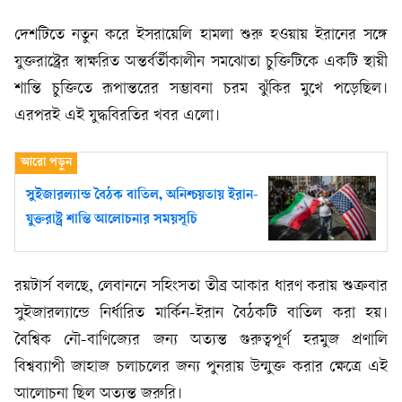
দেশটিতে নতুন করে ইসরায়েলি হামলা শুরু হওয়ায় ইরানের সঙ্গে
যুক্তরাষ্ট্রের স্বাক্ষরিত অন্তর্বর্তীকালীন সমঝোতা চুক্তিটিকে একটি স্থায়ী
শান্তি চুক্তিতে রূপান্তরের সম্ভাবনা চরম ঝুঁকির মুখে পড়েছিল।
এরপরই এই যুদ্ধবিরতির খবর এলো।
সুইজারল্যান্ড বৈঠক বাতিল, অনিশ্চয়তায় ইরান-
যুক্তরাষ্ট্র শান্তি আলোচনার সময়সূচি
রয়টার্স বলছে, লেবাননে সহিংসতা তীব্র আকার ধারণ করায় শুক্রবার
সুইজারল্যান্ডে নির্ধারিত মার্কিন-ইরান বৈঠকটি বাতিল করা হয়।
বৈশ্বিক নৌ-বাণিজ্যের জন্য অত্যন্ত গুরুত্বপূর্ণ হরমুজ প্রণালি
বিশ্বব্যাপী জাহাজ চলাচলের জন্য পুনরায় উন্মুক্ত করার ক্ষেত্রে এই
আলোচনা ছিল অত্যন্ত জরুরি।