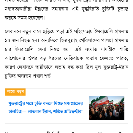
সম্মত হয়েছে।" তিনি আরও জানান, যুক্তরাষ্ট্রের পাশাপাশি কাতারের
মধ্যস্থতাকারীরা ইরানের সহায়তায় এই যুদ্ধবিরতি চুক্তিটি চূড়ান্ত
করতে সক্ষম হয়েছেন।
লেবাননে নতুন করে ছড়িয়ে পড়া এই সহিংসতায় ইসরায়েলি হামলায়
১৮ জন নিহত হন। অন্যদিকে হিজবুল্লাহ গেরিলাদের পালটা হামলায়
চার ইসরায়েলি সেনা নিহত হয়। এই সংঘাত সামগ্রিক শান্তি
আলোচনার ওপর বড় ধরনের নেতিবাচক প্রভাব ফেলতে পারত,
কারণ লেবাননে স্থায়ীভাবে লড়াই বন্ধ করা ছিল মূল যুক্তরাষ্ট্র-ইরান
চুক্তির অন্যতম প্রধান শর্ত।
যুক্তরাষ্ট্রের সঙ্গে চুক্তি বদলে দিচ্ছে মধ্যপ্রাচ্যের
চালচিত্র— লাভবান ইরান, শঙ্কিত প্রতিদ্বন্দ্বীরা