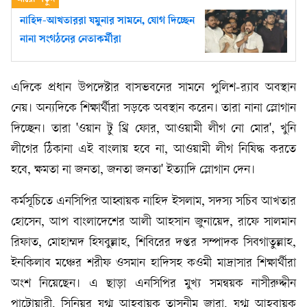
নাহিদ-আখতাররা যমুনার সামনে, যোগ দিচ্ছেন
নানা সংগঠনের নেতাকর্মীরা
এদিকে প্রধান উপদেষ্টার বাসভবনের সামনে পুলিশ-র‍্যাব অবস্থান
নেয়। অন্যদিকে শিক্ষার্থীরা সড়কে অবস্থান করেন। তারা নানা স্লোগান
দিচ্ছেন। তারা 'ওয়ান টু থ্রি ফোর, আওয়ামী লীগ নো মোর', খুনি
লীগের ঠিকানা এই বাংলায় হবে না, আওয়ামী লীগ নিষিদ্ধ করতে
হবে, ক্ষমতা না জনতা, জনতা জনতা' ইত্যাদি স্লোগান দেন।
কর্মসূচিতে এনসিপির আহ্বায়ক নাহিদ ইসলাম, সদস্য সচিব আখতার
হোসেন, আপ বাংলাদেশের আলী আহসান জুনায়েদ, রাফে সালমান
রিফাত, মোহাম্মদ হিযবুল্লাহ, শিবিরের দপ্তর সম্পাদক সিবগাতুল্লাহ,
ইনকিলাব মঞ্চের শরীফ ওসমান হাদিসহ কওমী মাদ্রাসার শিক্ষার্থীরা
অংশ নিয়েছেন। এ ছাড়া এনসিপির মুখ্য সমন্বয়ক নাসীরুদ্দীন
পাটোয়ারী, সিনিয়র যুগ্ম আহবায়ক তাসনীম জারা, যুগ্ম আহবায়ক