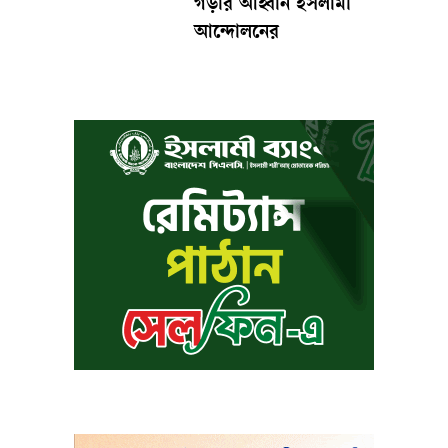
গড়ার আহ্বান ইসলামী
আন্দোলনের