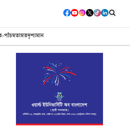
ত-পাঁচ
মতামত
দৃশ্যমান