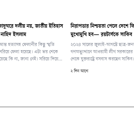
ি জাদুঘরে দলীয় নয়, জাতীয় ইতিহাস
নিরাপত্তার নিশ্চয়তা পেলে দেশে ফ
 নাহিদ ইসলাম
মুখোমুখি হব— রয়টার্সকে সাকিব
ান্ত হত্যাসহ ফেলানীর কিছু স্মৃতি
২০২৪ সালের জুলাই-আগস্টে ছাত্র-জ
সরিয়ে ফেলা হয়েছে। এটা ভয় থেকে
গণঅভ্যুত্থানে আওয়ামী লীগ সরকারে
েছে কি না, জানা নেই। সরিয়ে দিয়ে
থেকে যুক্তরাষ্ট্রে বসবাস করছেন সাকি
্গে ভালো সম্পর্ক বোঝাচ্ছে। কিন্তু
বয়সী এই ক্রিকেট অলরাউন্ডার জানিয়ে
২ দিন আগে
কিছু নেই। আপস করে স্বাধীনতা-
দেশের মাটিতে একটি বিদায়ী সিরিজ 
িকিয়ে রাখা যাবে না। জাদুঘরে বিএনপির
২০২৭ সালের ওয়ানডে বিশ্বকাপে অংশ 
 জিনিস বৃদ্ধি