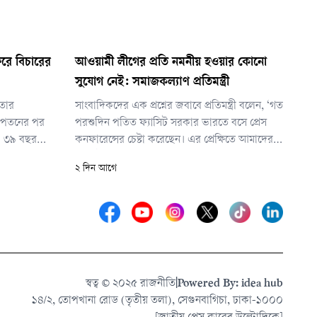
িরে বিচারের
আওয়ামী লীগের প্রতি নমনীয় হওয়ার কোনো
সুযোগ নেই: সমাজকল্যাণ প্রতিমন্ত্রী
নতার
সাংবাদিকদের এক প্রশ্নের জবাবে প্রতিমন্ত্রী বলেন, ‘গত
র পতনের পর
পরশুদিন পতিত ফ্যাসিট সরকার ভারতে বসে প্রেস
ব। ৩৯ বছর
কনফারেন্সের চেষ্টা করেছেন। এর প্রেক্ষিতে আমাদের
ছেন, তিনি
পররাষ্ট্র মন্ত্রণালয় যে ধরনের প্রতিবাদ জানিয়েছে। সে
২ দিন আগে
খেলতে এবং
ধরনের প্রতিবাদ এর আগে কোনো সরকার জানাতে
নিতে চান।
পারেনি।’
স্বত্ব © ২০২৫ রাজনীতি
|
Powered By: idea hub
১৪/২, তোপখানা রোড (তৃতীয় তলা), সেগুনবাগিচা, ঢাকা-১০০০