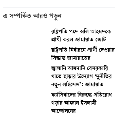
এ সম্পর্কিত আরও পড়ুন
রাষ্ট্রপতি পদে অলি আহমদকে
প্রার্থী করল জামায়াত-জোট
রাষ্ট্রপতি নির্বাচনে প্রার্থী দেওয়ার
সিদ্ধান্ত জামায়াতের
জ্বালানি আমদানি বেসরকারি
খাতে ছাড়ার উদ্যোগ ‘দুনীতির
নতুন লাইসেন্স’: জামায়াত
ফ্যাসিবাদের বিরুদ্ধে প্রতিরোধ
গড়ার আহ্বান ইসলামী
আন্দোলনের