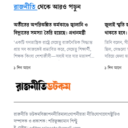
রাজনীতি
থেকে আরও পড়ুন
অতীতের অপরিকল্পিত কর্মকাণ্ডে জ্বালানি ও
জুলাই স্মৃত
বিদ্যুতের সমস্যা তৈরি হয়েছে: প্রধানমন্ত্রী
থাকতে হবে:
‘একটি গণতান্ত্রিক রাষ্ট্রে যেহেতু রাজনৈতিক সিদ্ধান্ত
তিনি বলেন, সীম
প্রায় সব কাজকেই প্রভাবিত করে, সেহেতু শিক্ষার্থী,
ছিল, সেগুলো 
শিক্ষক কিংবা পেশাজীবী—সবাই যার যার মতাদর্শ
সরিয়ে ফেলা হয়
অনুযায়ী সচেতনভাবে সুসংগঠিত থাকবেন। এটা
তারা ভারতের সঙ
১ দিন আগে
১ দিন আগে
কোনো অযৌক্তিক বিষয় নয়। তবে— এই তবেটাই
এখানে আপসের 
হচ্ছে ইম্পর্টেন্ট বিষয়। তবে রাজনৈতিক সম্পৃক্ততা যেন
সার্বভৌমত্ব ট
নিজেদের পেশাগত দায়িত্ব পাল
নির্যাতনের কিছু
রাজনীতি ডটকম
বিজ্ঞাপন
নীতিমালা
গোপনীয়তা নীতি
যোগাযোগ
স্টুডিও
সম্পাদক ও প্রকাশক: শরিফুজ্জামান পিন্টু