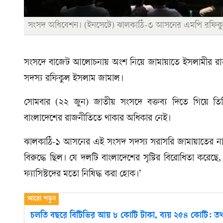
সংসদ অধিবেশন। (ইনসেটে) ঝালকাঠি-৩ আসনের এমপি রফিকুল
সংসদে বাজেট আলোচনায় অংশ নিয়ে জামায়াতে ইসলামীর রাজনী
সদস্য রফিকুল ইসলাম জামাল।
সোমবার (২২ জুন) জাতীয় সংসদে বক্তব্য দিতে গিয়ে তি
বাংলাদেশের রাজনীতিতে থাকার অধিকার নেই।
ঝালকাঠি-১ আসনের এই সংসদ সদস্য সরাসরি জামায়াতের নাম
বিরুদ্ধে ছিল। যে দলটি বাংলাদেশের সৃষ্টির বিরোধিতা করে
ফ্যাসিস্টদের মতো নিষিদ্ধ করা হোক।’
চলতি বছরে বি‌টি‌ভির আয় ৮‌ কো‌টি টাকা, ব্যয় ২৫৪ কো‌টি: তথ্যম