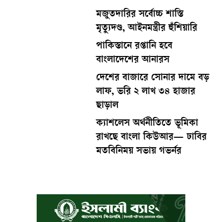
মজুতদারির সর্বোচ্চ শাস্তি
মৃত্যুদণ্ড, আইনমন্ত্রীর হুঁশিয়ারি
পাকিস্তানে রপ্তানি হবে
বাংলাদেশের আনারস
দেশের বাজারে সোনার দামে বড়
লাফ, ভরি ২ লাখ ৩৪ হাজার
ছাড়াল
ক্যাশলেস অর্থনীতিতে ভূমিকা
রাখছে বাংলা কিউআর— ঢাবির
মতবিনিময় সভায় গভর্নর