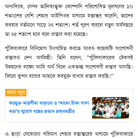
অন্যদিকে, যেসব তালিকাভুক্ত কোম্পানি পরিশোধিত মূলধনের ১০
শতাংশের বেশি শেয়ার আইপিওর মাধ্যমে হস্তান্তর করেনি, তাদের
করহার বর্তমানে সাড়ে ২৭ শতাংশ। শর্ত পূরণ করলে নতুন অর্থবছরে
তা ২৫ শতাংশ হবে বলে প্রস্তাব করা হয়েছে।
পুঁজিবাজারে বিনিয়োগ উৎসাহিত করতে আরও কয়েকটি সংশোধনী
প্রস্তাবও দেন অর্থমন্ত্রী। তিনি বলেন, “পুঁজিবাজারের টেকসই
উন্নয়নের লক্ষ্যে আমি অর্থ বিলে একগুচ্ছ সংশোধনী প্রস্তাব আনছি:
জিরো কুপন বন্ডের আয়কে করমুক্ত রাখার প্রস্তাব করছি।”
করমুক্ত আয়সীমা বাড়ানো ও ‘কালো টাকা সাদা
করা’র সুযোগ বন্ধের প্রস্তাব প্রধানমন্ত্রীর
এ ছাড়া যেকোনো পরিমাণ শেয়ার হস্তান্তরের মাধ্যমে পুঁজিবাজারে