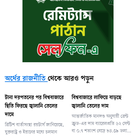
অর্থের রাজনীতি
থেকে আরও পড়ুন
টানা দরপতনের পর বিশ্ববাজারে
বিশ্ববাজারে লাফিয়ে বাড়ছে
স্থিতি ফিরছে জ্বালানি তেলের
জ্বালানি তেলের দাম
দামে
আন্তর্জাতিক মানদণ্ড অনুযায়ী ব্রেন্ট
ক্রুড-এর দাম ব্যারেলপ্রতি ৬২ সেন্ট
ব্রিটিশ বার্তাসংস্থা রয়টার্স জানিয়েছে,
বা ০.৭ শতাংশ বেড়ে ৮৪.৩৯ ডলারে
যুক্তরাষ্ট্র ও ইরানের মধ্যে চলমান