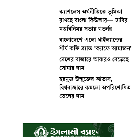
ক্যাশলেস অর্থনীতিতে ভূমিকা
রাখছে বাংলা কিউআর— ঢাবির
মতবিনিময় সভায় গভর্নর
বাংলাদেশে এলো থাইল্যান্ডের
শীর্ষ কফি ব্র্যান্ড ‘ক্যাফে আমাজন’
দেশের বাজারে আবারও বেড়েছে
সোনার দাম
হরমুজ উন্মুক্তের আভাস,
বিশ্ববাজারে কমলো অপরিশোধিত
তেলের দাম