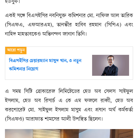
ইউসুফ।
একই সঙ্গে বিএসইসির নবনিযুক্ত কমিশনার মো. নাফিজ আল তারিক
(সিএফএ, এফআরএম), তানভীর হাবিব রহমান (সিপিএ) এবং
নাহিদ মাহতাবকেও অভিনন্দন জানান তিনি।
বিএসইসির চেয়ারম্যান মাসুদ খান, ৩ নতুন
কমিশনার নিয়োগ
এ সময় সিটি ব্রোকারেজ লিমিটেডের হেড অব সেলস সাইফুল
ইসলাম, হেড অব রিসার্চ এ কে এম ফজলে রাব্বী, হেড অব
করপোরেট মো. সাইফুল ইসলাম মাসুম এবং প্রধান অর্থ কর্মকর্তা
(সিএফও) আরাফাত শামসের আলী উপস্থিত ছিলেন।