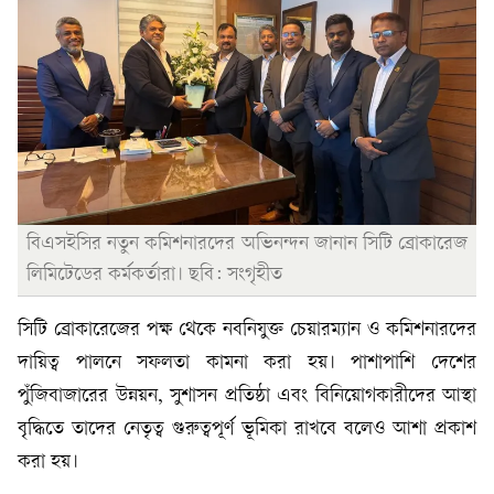
বিএসইসির নতুন কমিশনারদের অভিনন্দন জানান সিটি ব্রোকারেজ
লিমিটেডের কর্মকর্তারা। ছবি: সংগৃহীত
সিটি ব্রোকারেজের পক্ষ থেকে নবনিযুক্ত চেয়ারম্যান ও কমিশনারদের
দায়িত্ব পালনে সফলতা কামনা করা হয়। পাশাপাশি দেশের
পুঁজিবাজারের উন্নয়ন, সুশাসন প্রতিষ্ঠা এবং বিনিয়োগকারীদের আস্থা
বৃদ্ধিতে তাদের নেতৃত্ব গুরুত্বপূর্ণ ভূমিকা রাখবে বলেও আশা প্রকাশ
করা হয়।