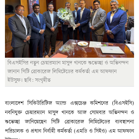
বিএসইসির নতুন চেয়ারম্যান মাসুদ খানকে শুভেচ্ছা ও অভিনন্দন
জানান সিটি ব্রোকারেজ লিমিটেডের কর্মকর্তা এম আফফান
ইউসুফ। ছবি: সংগৃহীত
বাংলাদেশ সিকিউরিটিজ অ্যান্ড এক্সচেঞ্জ কমিশনের (বিএসইসি)
নবনিযুক্ত চেয়ারম্যান মাসুদ খানকে আজ সোমবার অভিনন্দন ও
শুভেচ্ছা জানিয়েছেন সিটি ব্রোকারেজ লিমিটেডের ব্যবস্থাপনা
পরিচালক ও প্রধান নির্বাহী কর্মকর্তা (এমডি ও সিইও) এম আফফান