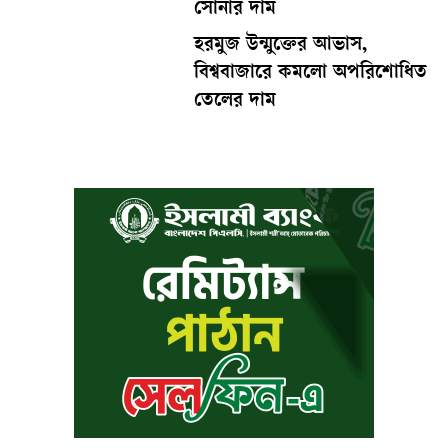
সোনার দাম
হরমুজ উন্মুক্তের আভাস,
বিশ্ববাজারে কমলো অপরিশোধিত
তেলের দাম