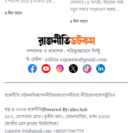
৭ শতাংশ বেড়ে ৪ হাজার ৬৮
সোমবার (৩ আগস্ট) ইরানের সঙ্গে
দশমিক ৫৪ ডলারে উঠেছে। একই
নতুন দফার আলোচনা শুরুর
৪ দিন আগে
সময়ে যুক্তরাষ্ট্রের গোল্ড ফিউচার্সের
ঘোষণার পর বাজারে এমন প্রভাব
৪ দিন আগে
দাম বেড়েছে ০ দশমিক ৯ শতাংশ,
পড়েছে। ট্রাম্প জানান, হরমুজ
যা বিক্রি হয়েছে প্রতি আউন্স ৪
প্রণালি পুনরায় খুলে দেওয়া ও
হাজার ৬৬ দশমিক ৬০ ডলারে।
ইরানের পারমাণবিক কর্মসূচি নিয়ে
সমঝোতার সুযোগ তৈরি করতে
সম্পাদক ও প্রকাশক: শরিফুজ্জামান পিন্টু
সম্ভাব্য সামরিক হামলাও আপাতত
ই-মেইল:
editor.rajneete@gmail.com
স্থগিত রাখা হয়েছে।
রাজনীতি ডটকম
বিজ্ঞাপন
নীতিমালা
গোপনীয়তা নীতি
যোগাযোগ
স্টুডিও
স্বত্ব © ২০২৫ রাজনীতি
|
Powered By: idea hub
১৪/২, তোপখানা রোড (তৃতীয় তলা), সেগুনবাগিচা, ঢাকা-১০০০
[জাতীয় প্রেস ক্লাবের উল্টোদিকে]
rajneete.bd@gmail.com
+8801973067709