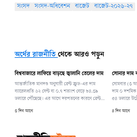
সংসদ
সংসদ-অধিবেশন
বাজেট
বাজেট-২০২৬-২৭
অর্থের রাজনীতি
থেকে আরও পড়ুন
বিশ্ববাজারে লাফিয়ে বাড়ছে জ্বালানি তেলের দাম
সোনার দাম ব
আন্তর্জাতিক মানদণ্ড অনুযায়ী ব্রেন্ট ক্রুড-এর দাম
সোমবার (৩ আগস
ব্যারেলপ্রতি ৬২ সেন্ট বা ০.৭ শতাংশ বেড়ে ৮৪.৩৯
দাম ০ দশমিক 
ডলারে পৌঁছেছে। এর আগে দরপতনের কারণে ব্রেন্ট
৫৪ ডলারে উঠেছে
ক্রুডের দাম তিন সপ্তাহের মধ্যে সর্বনিম্ন পর্যায়ে নেমে
ফিউচার্সের দা
৩ দিন আগে
৪ দিন আগে
গিয়েছিল।
বিক্রি হয়েছে
ডলারে।