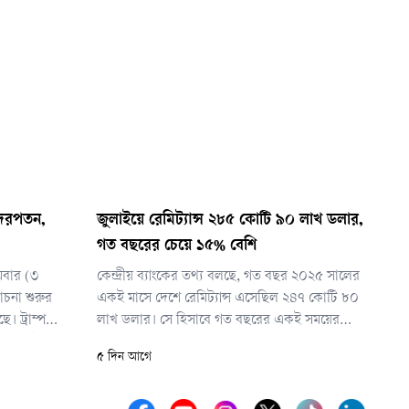
 দরপতন,
জুলাইয়ে রেমিট্যান্স ২৮৫ কোটি ৯০ লাখ ডলার,
গত বছরের চেয়ে ১৫% বেশি
োমবার (৩
কেন্দ্রীয় ব্যাংকের তথ্য বলছে, গত বছর ২০২৫ সালের
চনা শুরুর
একই মাসে দেশে রেমিট্যান্স এসেছিল ২৪৭ কোটি ৮০
। ট্রাম্প
লাখ ডলার। সে হিসাবে গত বছরের একই সময়ের
েওয়া ও ইরানের
তুলনায় ৩৮ কোটি ১০ লাখ ডলার বেশি রেমিট্যান্স
৫ দিন আগে
সুযোগ তৈরি
এসেছে দেশে, যা ১৫ দশমিক ৪ শতাংশ বেশি।
 স্থগিত রাখা