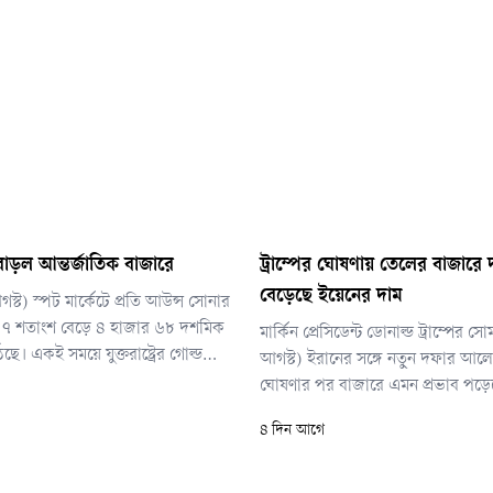
াড়ল আন্তর্জাতিক বাজারে
ট্রাম্পের ঘোষণায় তেলের বাজারে
বেড়েছে ইয়েনের দাম
্ট) স্পট মার্কেটে প্রতি আউন্স সোনার
৭ শতাংশ বেড়ে ৪ হাজার ৬৮ দশমিক
মার্কিন প্রেসিডেন্ট ডোনাল্ড ট্রাম্পের স
। একই সময়ে যুক্তরাষ্ট্রের গোল্ড
আগস্ট) ইরানের সঙ্গে নতুন দফার আলো
ম বেড়েছে ০ দশমিক ৯ শতাংশ, যা
ঘোষণার পর বাজারে এমন প্রভাব পড়েছে
 প্রতি আউন্স ৪ হাজার ৬৬ দশমিক ৬০
জানান, হরমুজ প্রণালি পুনরায় খুলে দ
৪ দিন আগে
পারমাণবিক কর্মসূচি নিয়ে সমঝোতার 
করতে সম্ভাব্য সামরিক হামলাও আপাতত
হয়েছে।