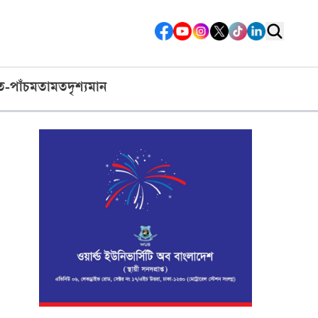
ত-পাঁচ
মতামত
দৃশ্যমান