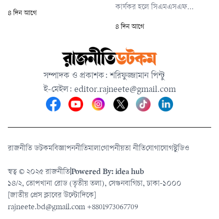
আমদানির অনুমতিও দেওয়া হয়েছে।
কার্যকর হলে সিএমএসএফ
৪ দিন আগে
আগামীকাল (সোমবার) থেকেই
বাংলাদেশের পুঁজিবাজারে একটি
৪ দিন আগে
আমদানি কার্যক্রম শুরু হবে। ফলে
আধুনিক নগদ লভ্যাংশ বিতরণ
আগামী দুই থেকে পাঁচ দিনের মধ্যে
কেন্দ্র হিসেবে কাজ করার সুযোগ
কাঁচামরিচের দাম সহনীয় পর্যায়ে
পাবে। এর মাধ্যমে তালিকাভুক্ত
নেমে আসবে।
কোম্পানিগুলোর নগদ লভ্যাংশ
সম্পাদক ও প্রকাশক: শরিফুজ্জামান পিন্টু
বিতরণ প্রক্রিয়া আরও ডিজিটাল,
ই-মেইল:
editor.rajneete@gmail.com
স্বচ্ছ ও কেন্দ্রীভূত হওয়ার সম্ভাবনা
তৈরি হবে।
রাজনীতি ডটকম
বিজ্ঞাপন
নীতিমালা
গোপনীয়তা নীতি
যোগাযোগ
স্টুডিও
স্বত্ব © ২০২৫ রাজনীতি
|
Powered By: idea hub
১৪/২, তোপখানা রোড (তৃতীয় তলা), সেগুনবাগিচা, ঢাকা-১০০০
[জাতীয় প্রেস ক্লাবের উল্টোদিকে]
rajneete.bd@gmail.com
+8801973067709