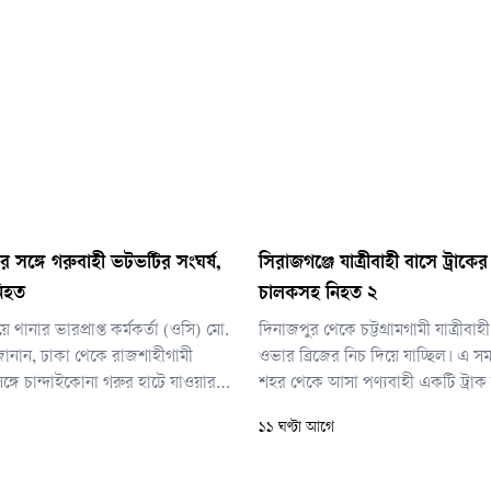
র সঙ্গে গরুবাহী ভটভটির সংঘর্ষ,
সিরাজগঞ্জে যাত্রীবাহী বাসে ট্রাকের 
নিহত
চালকসহ নিহত ২
ে থানার ভারপ্রাপ্ত কর্মকর্তা (ওসি) মো.
দিনাজপুর থেকে চট্টগ্রামগামী যাত্রীবা
জানান, ঢাকা থেকে রাজশাহীগামী
ওভার ব্রিজের নিচ দিয়ে যাচ্ছিল। এ স
্গে চান্দাইকোনা গরুর হাটে যাওয়ার
শহর থেকে আসা পণ্যবাহী একটি ট্রাক ব
টভটির মুখোমুখি সংঘর্ষ হয়। এতে
দেয়। এতে ঘটনাস্থলেই বাসচালকসহ দুজ
১১ ঘণ্টা আগে
দুর রহমানের মৃত্যু হয়।
হয়। আহত হয় আরও কমপক্ষে ১২ জন