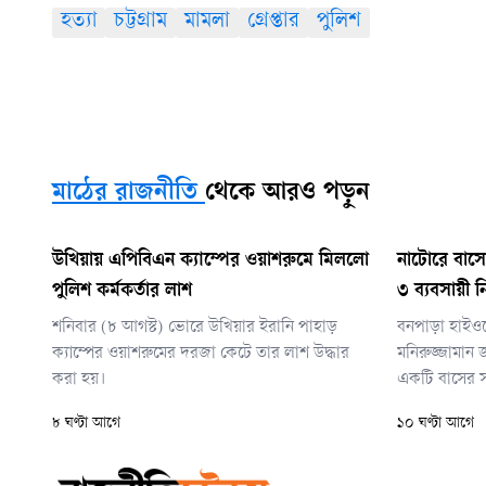
হত্যা
চট্টগ্রাম
মামলা
গ্রেপ্তার
পুলিশ
মাঠের রাজনীতি
থেকে আরও পড়ুন
উখিয়ায় এপিবিএন ক্যাম্পের ওয়াশরুমে মিললো
নাটোরে বাসে
পুলিশ কর্মকর্তার লাশ
৩ ব্যবসায়ী 
শনিবার (৮ আগস্ট) ভোরে উখিয়ার ইরানি পাহাড়
বনপাড়া হাইওয়
ক্যাম্পের ওয়াশরুমের দরজা কেটে তার লাশ উদ্ধার
মনিরুজ্জামান 
করা হয়।
একটি বাসের সঙ
পথে গরুবাহী ভ
৮ ঘণ্টা আগে
১০ ঘণ্টা আগে
ঘটনাস্থলেই আব্