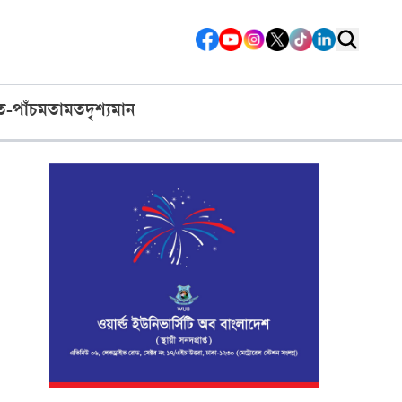
ত-পাঁচ
মতামত
দৃশ্যমান