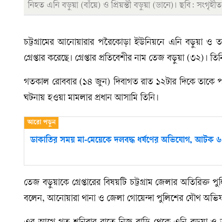
নিহত এনি বড়ুয়া (বাঁয়ে) ও প্রিয়ন্তী বড়ুয়া (ডানে)। ছবি: সংগৃহীত
চট্টগ্রামের আনোয়ারার পরৈকোড়া ইউনিয়নে এনি বড়ুয়া ও তার 
গ্রেপ্তার করেছে। গ্রেপ্তার প্রতিবেশীর নাম তেজ বড়ুয়া (৩২)
গতকাল রোববার (১৪ জুন) দিবাগত রাত ১২টার দিকে তাকে পার্শ
ঘটনায় হওয়া মামলার প্রধান আসামি তিনি।
ডাকাতির সময় মা-মেয়েকে দলবদ্ধ ধর্ষণের অভিযোগ, আটক ৬
তেজ বড়ুয়াকে গ্রেপ্তারের বিষয়টি চট্টগ্রাম জেলার অতিরিক্ত প
বলেন, আনোয়ারা থানা ও জেলা গোয়েন্দা পুলিশের যৌথ অভিযান