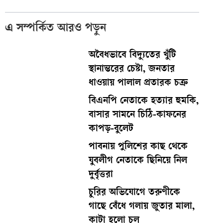
এ সম্পর্কিত আরও পড়ুন
অবৈধভাবে বিদ্যুতের খুঁটি
স্থানান্তরের চেষ্টা, জনতার
ধাওয়ায় পালাল প্রতারক চক্র
বিএনপি নেতাকে হত্যার হুমকি,
বাসার সামনে চিঠি-কাফনের
কাপড়-বুলেট
পাবনায় পুলিশের কাছ থেকে
যুবলীগ নেতাকে ছিনিয়ে নিল
দুর্বৃত্তরা
চুরির অভিযোগে তরুণীকে
গাছে বেঁধে গলায় জুতার মালা,
কাটা হলো চুল