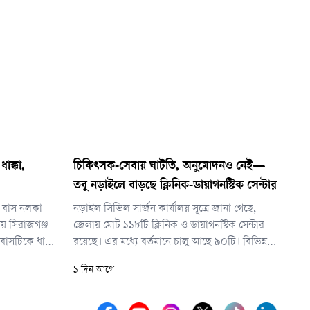
ধাক্কা,
চিকিৎসক-সেবায় ঘাটতি, অনুমোদনও নেই—
তবু নড়াইলে বাড়ছে ক্লিনিক-ডায়াগনস্টিক সেন্টার
হী বাস নলকা
নড়াইল সিভিল সার্জন কার্যালয় সূত্রে জানা গেছে,
ময় সিরাজগঞ্জ
জেলায় মোট ১১৮টি ক্লিনিক ও ডায়াগনস্টিক সেন্টার
াসটিকে ধাক্কা
রয়েছে। এর মধ্যে বর্তমানে চালু আছে ৯০টি। বিভিন্ন
নের মৃত্যু
অনিয়ম ও অব্যবস্থাপনার অভিযোগে বাকি ২৮টির
১ দিন আগে
।
মধ্যে কিছু সিলগালা করা হয়েছে, আর কিছু প্রতিষ্ঠান
নিজেরাই কার্যক্রম বন্ধ করে দিয়েছে।