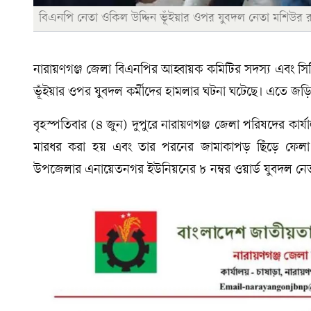
বিএনপি নেতা ওকিল উদ্দিন ভূঁইয়ার ওপর যুবদল নেতা মশিউর রহ
নারায়ণগঞ্জ জেলা বিএনপির আহ্বায়ক কমিটির সদস্য এবং সি
ভূঁইয়ার ওপর যুবদল কর্মীদের হামলার ঘটনা ঘটেছে। এতে জড়িত
বৃহস্পতিবার (৪ জুন) দুপুরে নারায়ণগঞ্জ জেলা পরিষদের কার্
মারধর করা হয় এবং তার পরনের জামাকাপড় ছিঁড়ে ফেলা
উপজেলার এনায়েতনগর ইউনিয়নের ৮ নম্বর ওয়ার্ড যুবদল নেতা