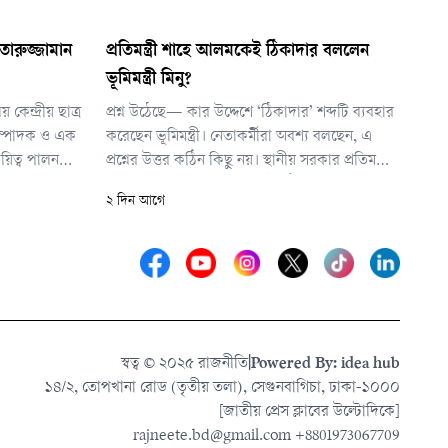
ারুজ্জামান
প্রতিমন্ত্রী শাহে আলমকেই ঠিকাদার বললেন
ভূমিমন্ত্রী মিনু?
কেন্দ্রীয় ছাত্র
প্রশ্ন উঠেছে— কার উদ্দেশে ‘ঠিকাদার’ শব্দটি ব্যবহার
সম্পাদক ও এক
করেছেন ভূমিমন্ত্রী। নেতাকর্মীরা অবশ্য বলছেন, এ
য়িত্ব পালন
প্রশ্নের উত্তর কঠিন কিছু নয়। স্থানীয় সরকার প্রতিমন্ত্রী
সক হুসেইন
মীর শাহে আলমকে লক্ষ্য করেই ‘ঠিকাদার’ শব্দটি
২ দিন আগে
রোধী আন্দোলনে
ব্যবহার করেছেন ভূমিমন্ত্রী। কারণ প্রতিমন্ত্রীই নেসকোর
কার্যালয় রাজশাহী থেকে বগুড়ায় স্থানান্তরের কথা বল
স্বত্ব © ২০২৫ রাজনীতি
|
Powered By: idea hub
১৪/২, তোপখানা রোড (তৃতীয় তলা), সেগুনবাগিচা, ঢাকা-১০০০
[জাতীয় প্রেস ক্লাবের উল্টোদিকে]
rajneete.bd@gmail.com
+8801973067709