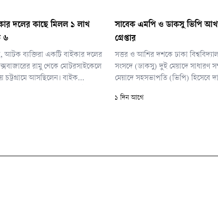
বাইকার দলের কাছে মিলল ১ লাখ
সাবেক এমপি ও ডাকসু ভিপি আখত
ক ৬
গ্রেপ্তার
ছে, আটক ব্যক্তিরা একটি বাইকার দলের
সত্তর ও আশির দশকে ঢাকা বিশ্ববিদ্যালয় 
কক্সবাজারের রামু থেকে মোটরসাইকেলে
সংসদে (ডাকসু) দুই মেয়াদে সাধারণ 
ে চট্টগ্রামে আসছিলেন। বাইক
মেয়াদে সহসভাপতি (ভিপি) হিসেবে দা
ে দীর্ঘদিন ধরে তারা নিয়মিত ইয়াবা
করেছেন আখতারুজ্জামান। সামরিক শা
১ দিন আগে
সছিলেন।
মুহাম্মদ এরশাদের পতনে স্বৈরাচারবি
নেতৃত্বস্থানীয় ছিলেন তিনি।