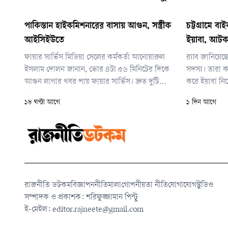
পাকিস্তান হাইকমিশনারের বাসায় আগুন, সস্ত্রীক
চট্টগ্রামে 
আইসিইউতে
ইয়াবা, আট
ফায়ার সার্ভিস মিডিয়া সেলের কর্মকর্তা আনোয়ারুল
র‌্যাব জানিয়ে
ইসলাম দোলন জানান, ভোর ৪টা ৫৬ মিনিটের দিকে
সদস্য। তারা 
আগুন লাগার খবর পায় ফায়ার সার্ভিস। দ্রুত দুটি
করে ইয়াবা নিয়
ইউনিট ঘটনাস্থলে পৌঁছে ৫টা ১০ মিনিটে আগুন
চালানোর আড়াল
১৮ ঘণ্টা আগে
১ দিন আগে
নিয়ন্ত্রণে আনে। আগুন পুরোপুরি নেভানো সম্ভব হয়
পাচার করে আ
৫টা ২০ মিনিটে।
রাজনীতি ডটকম
বিজ্ঞাপন
নীতিমালা
গোপনীয়তা নীতি
যোগাযোগ
স্টুডিও
সম্পাদক ও প্রকাশক: শরিফুজ্জামান পিন্টু
ই-মেইল:
editor.rajneete@gmail.com