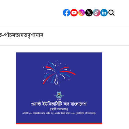
ত-পাঁচ
মতামত
দৃশ্যমান