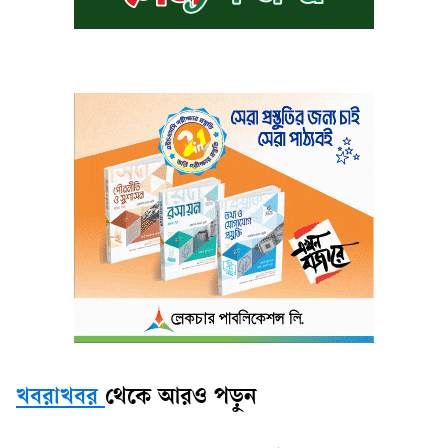
খবরাখবর
থেকে আরও পড়ুন