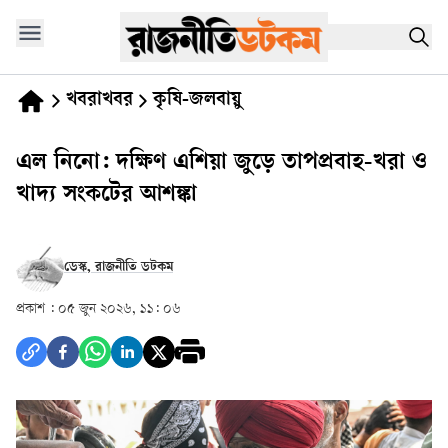
খবরাখবর
কৃষি-জলবায়ু
এল নিনো: দক্ষিণ এশিয়া জুড়ে তাপপ্রবাহ-খরা ও
খাদ্য সংকটের আশঙ্কা
ডেস্ক, রাজনীতি ডটকম
প্রকাশ :
০৫ জুন ২০২৬, ১১: ০৬