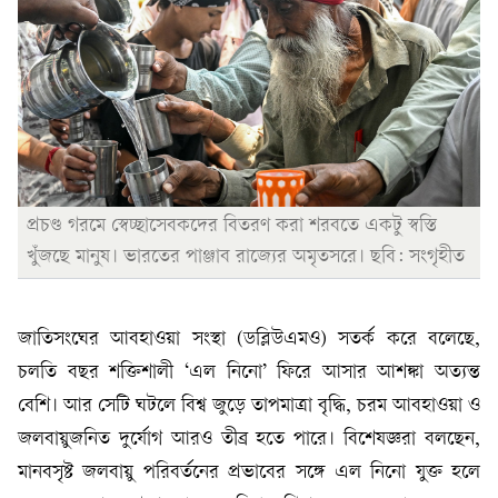
প্রচণ্ড গরমে স্বেচ্ছাসেবকদের বিতরণ করা শরবতে একটু স্বস্তি
খুঁজছে মানুষ। ভারতের পাঞ্জাব রাজ্যের অমৃতসরে। ছবি: সংগৃহীত
জাতিসংঘের আবহাওয়া সংস্থা (ডব্লিউএমও) সতর্ক করে বলেছে,
চলতি বছর শক্তিশালী ‘এল নিনো’ ফিরে আসার আশঙ্কা অত্যন্ত
বেশি। আর সেটি ঘটলে বিশ্ব জুড়ে তাপমাত্রা বৃদ্ধি, চরম আবহাওয়া ও
জলবায়ুজনিত দুর্যোগ আরও তীব্র হতে পারে। বিশেষজ্ঞরা বলছেন,
মানবসৃষ্ট জলবায়ু পরিবর্তনের প্রভাবের সঙ্গে এল নিনো যুক্ত হলে