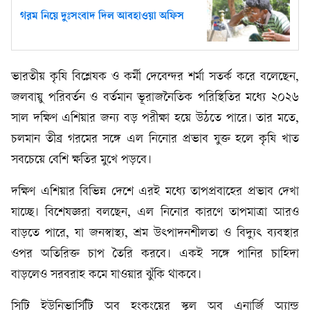
গরম নিয়ে দুঃসংবাদ দিল আবহাওয়া অফিস
ভারতীয় কৃষি বিশ্লেষক ও কর্মী দেবেন্দর শর্মা সতর্ক করে বলেছেন,
জলবায়ু পরিবর্তন ও বর্তমান ভূরাজনৈতিক পরিস্থিতির মধ্যে ২০২৬
সাল দক্ষিণ এশিয়ার জন্য বড় পরীক্ষা হয়ে উঠতে পারে। তার মতে,
চলমান তীব্র গরমের সঙ্গে এল নিনোর প্রভাব যুক্ত হলে কৃষি খাত
সবচেয়ে বেশি ক্ষতির মুখে পড়বে।
দক্ষিণ এশিয়ার বিভিন্ন দেশে এরই মধ্যে তাপপ্রবাহের প্রভাব দেখা
যাচ্ছে। বিশেষজ্ঞরা বলছেন, এল নিনোর কারণে তাপমাত্রা আরও
বাড়তে পারে, যা জনস্বাস্থ্য, শ্রম উৎপাদনশীলতা ও বিদ্যুৎ ব্যবস্থার
ওপর অতিরিক্ত চাপ তৈরি করবে। একই সঙ্গে পানির চাহিদা
বাড়লেও সরবরাহ কমে যাওয়ার ঝুঁকি থাকবে।
সিটি ইউনিভার্সিটি অব হংকংয়ের স্কুল অব এনার্জি অ্যান্ড