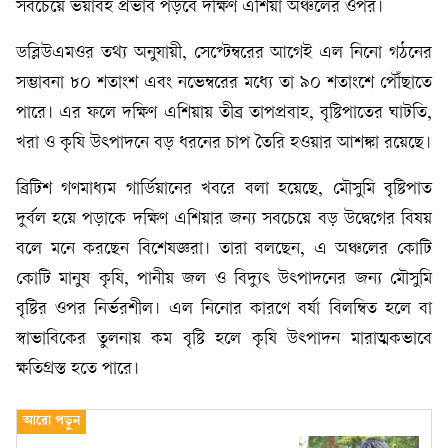
সবচেয়ে ভয়াবহ প্রভাব পড়বে দক্ষিণ এশিয়া অঞ্চলের ওপর।
ডব্লিউএমওর তথ্য অনুযায়ী, সেপ্টেম্বরের আগেই এল নিনো গঠনের
সম্ভাবনা ৮০ শতাংশ এবং নভেম্বরের মধ্যে তা ৯০ শতাংশে পৌঁছাতে
পারে। এর ফলে দক্ষিণ এশিয়ায় তীব্র তাপপ্রবাহ, বৃষ্টিপাতের ঘাটতি,
খরা ও কৃষি উৎপাদনে বড় ধরনের চাপ তৈরি হওয়ার আশঙ্কা রয়েছে।
ব্রিটিশ গণমাধ্যম গার্ডিয়ানের খবরে বলা হয়েছে, মৌসুমি বৃষ্টিপাত
দুর্বল হয়ে পড়াকে দক্ষিণ এশিয়ার জন্য সবচেয়ে বড় উদ্বেগের বিষয়
বলে মনে করছেন বিশেষজ্ঞরা। তারা বলছেন, এ অঞ্চলের কোটি
কোটি মানুষ কৃষি, পানীয় জল ও বিদ্যুৎ উৎপাদনের জন্য মৌসুমি
বৃষ্টির ওপর নির্ভরশীল। এল নিনোর কারণে বর্ষা বিলম্বিত হলে বা
স্বাভাবিকের তুলনায় কম বৃষ্টি হলে কৃষি উৎপাদন মারাত্মকভাবে
ক্ষতিগ্রস্ত হতে পারে।