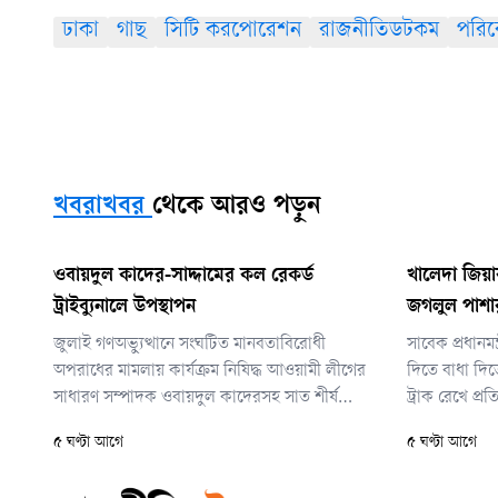
ঢাকা
গাছ
সিটি করপোরেশন
রাজনীতিডটকম
পরি
খবরাখবর
থেকে আরও পড়ুন
ওবায়দুল কাদের-সাদ্দামের কল রেকর্ড
খালেদা জিয়ার
ট্রাইব্যুনালে উপস্থাপন
জগলুল পাশার
জুলাই গণঅভ্যুত্থানে সংঘটিত মানবতাবিরোধী
সাবেক প্রধানম
অপরাধের মামলায় কার্যক্রম নিষিদ্ধ আওয়ামী লীগের
দিতে বাধা দিত
সাধারণ সম্পাদক ওবায়দুল কাদেরসহ সাত শীর্ষ
ট্রাক রেখে প্রত
নেতার বিরুদ্ধে যুক্তিতর্কের দ্বিতীয় দিনে একটি কল
নিক্ষেপের মাম
৫ ঘণ্টা আগে
৫ ঘণ্টা আগে
রেকর্ড আন্তর্জাতিক অপরাধ ট্রাইব্যুনালে উপস্থাপন
পাশাকে সাত দ
করেছে রাষ্ট্রপক্ষ।