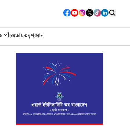
ত-পাঁচ
মতামত
দৃশ্যমান