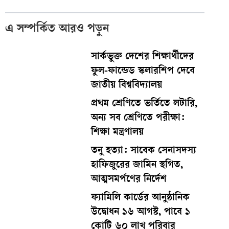
এ সম্পর্কিত আরও পড়ুন
সার্কভুক্ত দেশের শিক্ষার্থীদের
ফুল-ফান্ডেড স্কলারশিপ দেবে
জাতীয় বিশ্ববিদ্যালয়
প্রথম শ্রেণিতে ভর্তিতে লটারি,
অন্য সব শ্রেণিতে পরীক্ষা:
শিক্ষা মন্ত্রণালয়
তনু হত্যা: সাবেক সেনাসদস্য
হাফিজুরের জামিন স্থগিত,
আত্মসমর্পণের নির্দেশ
ফ্যামিলি কার্ডের আনুষ্ঠানিক
উদ্বোধন ১৬ আগস্ট, পাবে ১
কোটি ৬০ লাখ পরিবার