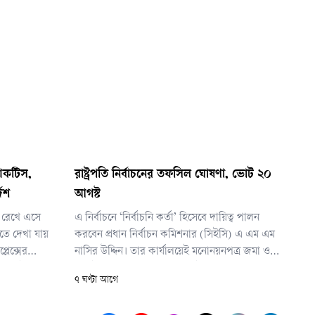
যাকটিস,
রাষ্ট্রপতি নির্বাচনের তফসিল ঘোষণা, ভোট ২০
দেশ
আগস্ট
 রেখে এসে
এ নির্বাচনে ‘নির্বাচনি কর্তা’ হিসেবে দায়িত্ব পালন
রতে দেখা যায়
করবেন প্রধান নির্বাচন কমিশনার (সিইসি) এ এম এম
লেক্সের
নাসির উদ্দিন। তার কার্যালয়েই মনোনয়নপত্র জমা ও
। এ ঘটনায় তার
বাছাই কার্যক্রম সম্পন্ন হবে। ভোট গ্রহণ হবে জাতীয়
৭ ঘণ্টা আগে
্ত্রী।
সংসদের অধিবেশন কক্ষ।