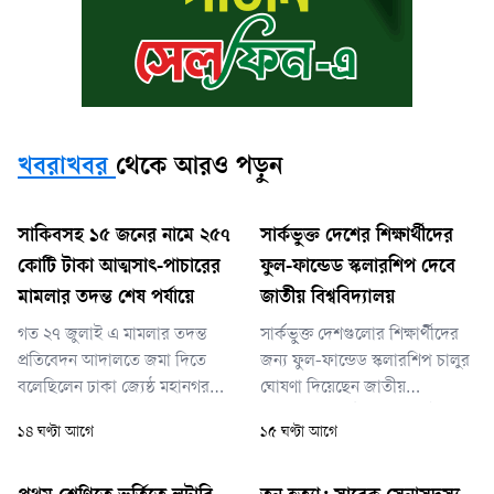
খবরাখবর
থেকে আরও পড়ুন
সাকিবসহ ১৫ জনের নামে ২৫৭
সার্কভুক্ত দেশের শিক্ষার্থীদের
কোটি টাকা আত্মসাৎ-পাচারের
ফুল-ফান্ডেড স্কলারশিপ দেবে
মামলার তদন্ত শেষ পর্যায়ে
জাতীয় বিশ্ববিদ্যালয়
গত ২৭ জুলাই এ মামলার তদন্ত
সার্কভুক্ত দেশগুলোর শিক্ষার্থীদের
প্রতিবেদন আদালতে জমা দিতে
জন্য ফুল-ফান্ডেড স্কলারশিপ চালুর
বলেছিলেন ঢাকা জ্যেষ্ঠ মহানগর
ঘোষণা দিয়েছেন জাতীয়
বিশেষ জজ শাহজাহান কবির। সে
বিশ্ববিদ্যালয়ের উপাচার্য (ভাইস
১৪ ঘণ্টা আগে
১৫ ঘণ্টা আগে
দিন দুদক প্রতিবেদন জমা দিতে না
চ্যান্সেলর) অধ্যাপক ড. এ এস এম
পারলে বিচারক আগামী ৩০
আমানুল্লাহ। তিনি বলেছেন, বিশেষ